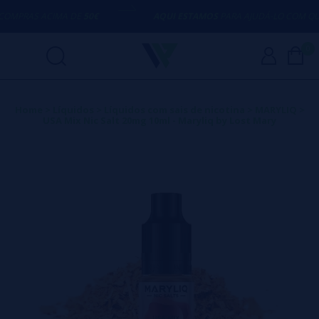
MPRAS ACIMA DE
50€
AQUI ESTAMOS
PARA AJUDÁ-LO COM QUA
0
Home
>
Líquidos
>
Líquidos com sais de nicotina
>
MARYLIQ
>
USA Mix Nic Salt 20mg 10ml - Maryliq by Lost Mary