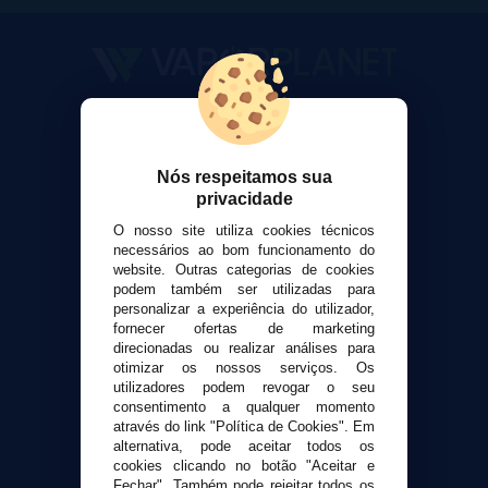
VaporPlanet
Sobre nós
Calculadora DIY Alquimia
Nós respeitamos sua
privacidade
Contato
O nosso site utiliza cookies técnicos
necessários ao bom funcionamento do
Suporte ao cliente
website. Outras categorias de cookies
Envio e devoluções
podem também ser utilizadas para
personalizar a experiência do utilizador,
Formas de pagamento
fornecer ofertas de marketing
Contato
direcionadas ou realizar análises para
otimizar os nossos serviços. Os
utilizadores podem revogar o seu
Segurança e privacidade
consentimento a qualquer momento
Termos e Condições de Uso
através do link "Política de Cookies". Em
alternativa, pode aceitar todos os
Política de privacidade
cookies clicando no botão "Aceitar e
Política de cookies
Fechar". Também pode rejeitar todos os