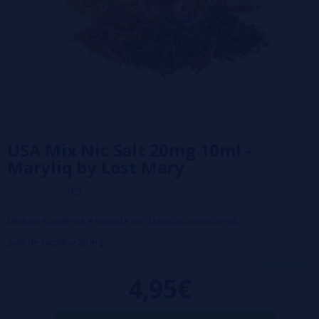
USA Mix Nic Salt 20mg 10ml -
Maryliq by Lost Mary
0/5
Mistura suculenta e robusta de clássicos americanos.
Sais de nicotina 20 mg
PG/VG 50/50
veja mais...
4,95€
Embalagem Frasco PE de 10 ml com tampa de segurança para
crianças.