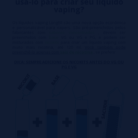
usá-lo para criar seu líquido
vaping?
Os líquidos vaping Longfill são uma nova opção econômica
e personalizável para vapers. São pré-preenchidos pelos
fabricantes com
sabores concentrados
, devem ser
preenchidos com
base
VG ou VG e PG, e podem ser
misturados com
nicokits
para criar um líquido vaping com
muito mais nicotina, até 120 ml.
Você também pode
preenchê-lo apenas com
sais de nicotina
, se preferir.
DICA: SEMPRE ADICIONE OS NICOKITS ANTES DO VG OU
PG E VG