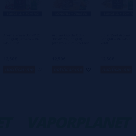
Escreva sua opinião sobre este produto
Ainda não há comentários, você quer ser o
primeiro a deixar um? Sua opinião é
importante para nós!
Aroma Freya 35ml/120
Aroma Ojo de Odín
Björn 35ml Aroma
(Longfill) Jatosto + VG
30ml/120 (Longfill)
Longfill + VG FAST
FAST 70ML
Jatosto + 70ml VG Fast
70ML
12,50€
12,50€
12,50€
notificar-me
notificar-me
notificar-me
T
VAPORPLANET