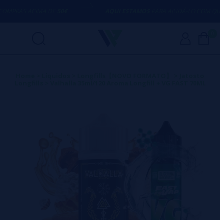
PRAS ACIMA DE
50€
AQUI ESTAMOS
PARA AJUDÁ-LO COM QUALQ
0
Home
>
Líquidos
>
Longfills【NOVO FORMATO】
>
Jatosto
Longfills
>
Valhalla 35ml/120 Aroma Longfill + VG FAST 70ML