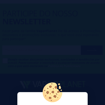
PARTICIPE DO NOSSO
NEWSLETTER
Fazer parte da família
VaporPlanet
lhe dá acesso a Promoções,
descontos e promoções exclusivas, o que você está esperando
para participar?
Desejo receber descontos exclusivos, novidades e tendências por
e-mail. Posso cancelar a inscrição a qualquer momento de acordo
com o que está declarado na
Política de Publicidade
.
VaporPlanet
Sobre nós