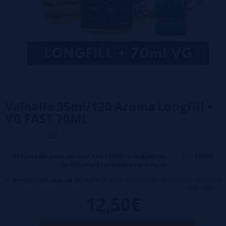
Valhalla 35ml/120 Aroma Longfill +
VG FAST 70ML
0/5
Projetado para encher até 120ml com
base
ou
nicokits
(70ml
de Glicerina incluídos no preço)
O aroma Valhalla de Jatosto
é uma sobremesa divina que consiste
veja mais...
em um requintado creme de queijo mascarpone com o toque
12,50€
distintivo do Skyr, combinado com um cupcake macio e um ingrediente
secreto ao estilo Viking que o torna ainda mais irresistível.