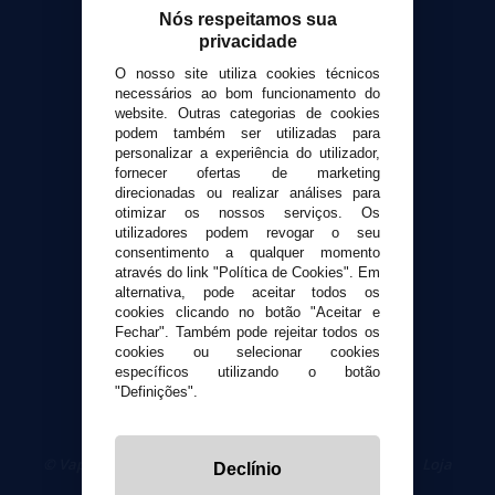
Calculadora DIY Alquimia
Nós respeitamos sua
privacidade
Contato
O nosso site utiliza cookies técnicos
necessários ao bom funcionamento do
Suporte ao cliente
website. Outras categorias de cookies
Envio e devoluções
podem também ser utilizadas para
personalizar a experiência do utilizador,
Formas de pagamento
fornecer ofertas de marketing
Contato
direcionadas ou realizar análises para
otimizar os nossos serviços. Os
utilizadores podem revogar o seu
Segurança e privacidade
consentimento a qualquer momento
Termos e Condições de Uso
através do link "Política de Cookies". Em
Política de privacidade
alternativa, pode aceitar todos os
cookies clicando no botão "Aceitar e
Política de cookies
Fechar". Também pode rejeitar todos os
cookies ou selecionar cookies
específicos utilizando o botão
"Definições".
© VaporPlanet.pt
|
Compre Cigarros Eletrônicos
|
Loja
Declínio
Cigarrillos Electronicos