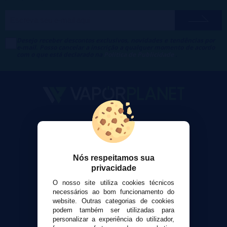
Desejo receber descontos exclusivos, novidades e tendências por
e-mail. Posso cancelar a inscrição a qualquer momento de acordo
com o que está declarado na
Política de Publicidade
.
VaporPlanet
Sobre nós
Calculadora DIY Alquimia
Nós respeitamos sua
Contato
privacidade
O nosso site utiliza cookies técnicos
Suporte ao cliente
necessários ao bom funcionamento do
Envio e devoluções
website. Outras categorias de cookies
Formas de pagamento
podem também ser utilizadas para
personalizar a experiência do utilizador,
Contato