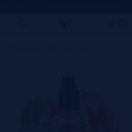
ER DÚVIDA
(+34) 674 656 090 / INFO@VAPORPLANET.ES
0
Home
>
Líquidos
>
Líquidos com sais de nicotina
>
MARYLIQ
>
Watermelon Ice Nic Salt 10ml - Maryliq by Lost Mary