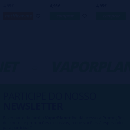
4,95€
4,95€
4,95€
notificar-me
comprar
comprar
ET
-
VAPORPLAN
PARTICIPE DO NOSSO
NEWSLETTER
Fazer parte da família
VaporPlanet
lhe dá acesso a Promoções,
descontos e promoções exclusivas, o que você está esperando
para participar?