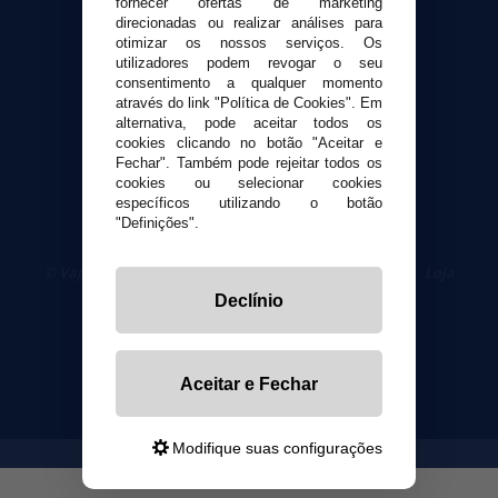
fornecer ofertas de marketing
direcionadas ou realizar análises para
otimizar os nossos serviços. Os
Segurança e privacidade
utilizadores podem revogar o seu
Termos e Condições de Uso
consentimento a qualquer momento
Política de privacidade
através do link "Política de Cookies". Em
alternativa, pode aceitar todos os
Política de cookies
cookies clicando no botão "Aceitar e
Fechar". Também pode rejeitar todos os
cookies ou selecionar cookies
específicos utilizando o botão
"Definições".
© VaporPlanet.pt
|
Compre Cigarros Eletrônicos
|
Loja
Cigarrillos Electronicos
Declínio
Yopi Online SL CIF: B90451832
Aceitar e Fechar
Modifique suas configurações