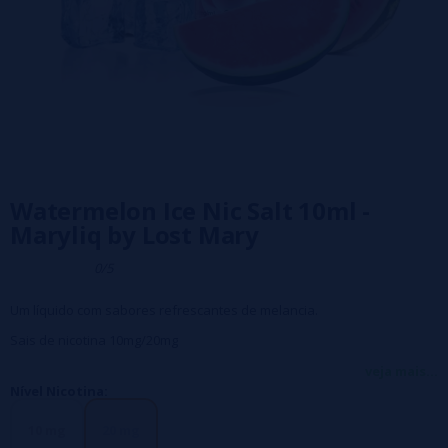
Watermelon Ice Nic Salt 10ml -
Maryliq by Lost Mary
0/5
Um líquido com sabores refrescantes de melancia.
Sais de nicotina 10mg/20mg
PG/VG 50/50
veja mais...
Nível Nicotina:
Embalagem Frasco PE de 10 ml com tampa de segurança para
crianças.
10 mg
20 mg