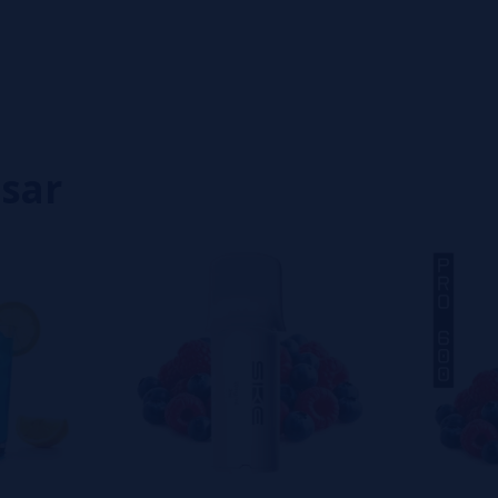
0%
0%
0%
0%
0%
isar
eiro a deixar um? Sua opinião é