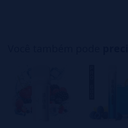
0/5
5 estrelas
Seja o primeiro a deixar um comentário
4 estrelas
3 estrelas
Escreva sua opinião sobre este produto
2 estrelas
1 estrelas
Você também pode
prec
Ainda não há comentários, você quer ser o prim
importante para nós!