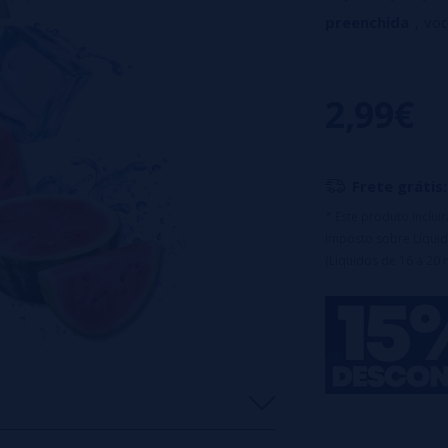
preenchida
, voc
600
compatível e 
trocar as resistên
2,99€
Especificações:
💧 Capacidade: 2
🔋 Autonomia: 6
Frete grátis:
⚡ Nicotina: 20 
* Este produto inclu
Imposto sobre Líquid
(Líquidos de 16 a 20 