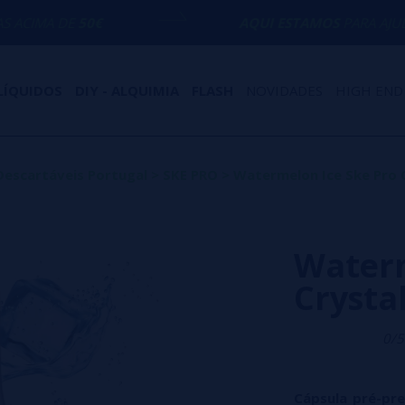
€
AQUI ESTAMOS
PARA AJUDÁ-LO COM QU
LÍQUIDOS
DIY - ALQUIMIA
FLASH
NOVIDADES
HIGH END
Descartáveis Portugal
>
SKE PRO
>
Watermelon Ice Ske Pro C
Waterm
Crysta
0/5
Cápsula pré-pre