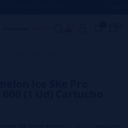
ALQUER DÚVIDA
(+34) 674 656 090 / IN
0
0
Promoções!
OUTLET
rystal 600 (1 Ud) Cartucho
elon Ice Ske Pro
l 600 (1 Ud) Cartucho
enchida SKE Crystal 600 Pro.
Por ser uma
cápsula pré-