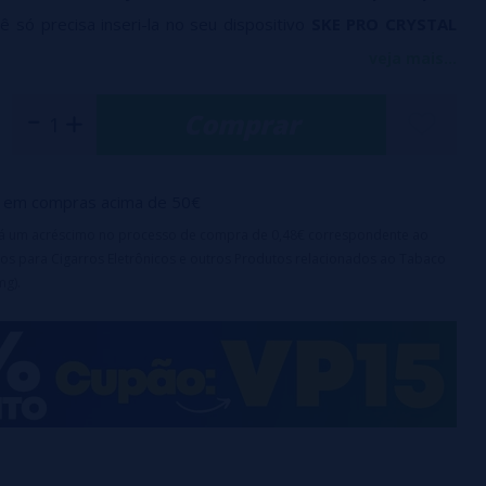
ê só precisa inseri-la no seu dispositivo
SKE PRO CRYSTAL
começar a aproveitar, sem precisar reabastecer o líquido ou
veja mais...
cias.
Comprar
 ml
00 tragadas aprox.
em compras acima de 50€
mg
irá um acréscimo no processo de compra de 0,48€ correspondente ao
os para Cigarros Eletrônicos e outros Produtos relacionados ao Tabaco
mg).