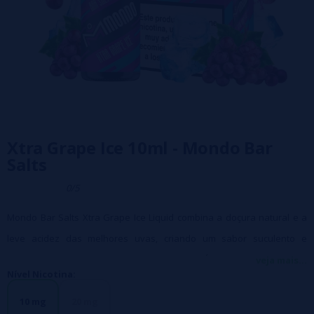
Xtra Grape Ice 10ml - Mondo Bar
Salts
0/5
Mondo Bar Salts Xtra Grape Ice Liquid combina a doçura natural e a
leve acidez das melhores uvas, criando um sabor suculento e
vibrante que é refrescante a cada inspiração. É como morder uma uva
veja mais...
Nível Nicotina:
madura, com um final delicioso que vai te dar vontade de mais.
Caracteristicas:
10 mg
20 mg
Frasco:
10ml PET