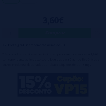
Segurança:
boné à prova de crianças
Base:
50% VG / 50% PG
Sais de nicotina:
10mg/ml ou 20mg/ml
3,60€
Comprar
Frete grátis:
em compras acima de 50€
* Este produto incluirá um acréscimo no processo de compra de 1,82€
correspondente ao Imposto sobre Líquidos para Cigarros Eletrônicos e
outros Produtos relacionados ao Tabaco (Líquidos de 0 a 15 mg).