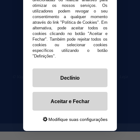
otimizar os nossos serviços. Os
utilizadores podem revogar o seu
Segurança e privacidade
consentimento a qualquer momento
Termos e Condições de Uso
através do link "Política de Cookies". Em
alternativa, pode aceitar todos os
Política de privacidade
cookies clicando no botão "Aceitar e
Política de cookies
Fechar". Também pode rejeitar todos os
cookies ou selecionar cookies
específicos utilizando o botão
"Definições".
© VaporPlanet.pt
|
Compre Cigarros Eletrônicos
|
Loja
Declínio
Cigarrillos Electronicos
Yopi Online SL CIF: B90451832
Aceitar e Fechar
Modifique suas configurações