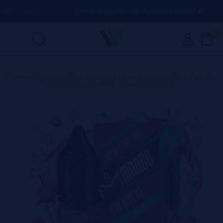
R DÚVIDA
(+34) 674 656 090 / INFO@VAPORPLANET.ES
0
Home
>
Líquidos
>
Líquidos com sais de nicotina
>
Mondo Salt
>
Xtra Grape Ice 10ml - Mondo Bar Salts