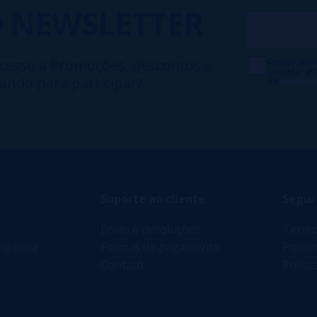
O
NEWSLETTER
Desejo rece
cesso a Promoções, descontos e
cancelar a
ando para participar?
na
Política
Suporte ao cliente
Segur
Envio e devoluções
Termo
lquimia
Formas de pagamento
Políti
Contato
Políti