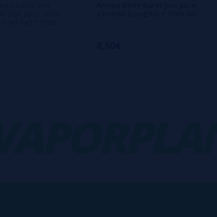
rry Burst and
Aroma Berry Burst Just Juice
 Just Juice 20ml
12ml/60 (Longfill) + 70ml VG
l) + VG FAST 70ML
8,50€
PORPLANE