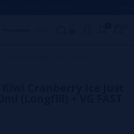
 QUALQUER DÚVIDA
(+34) 674 656 090 /
0
0
Promoções!
OUTLET
st Juice 20ml (Longfill) + VG FAST 70ML
Kiwi Cranberry Ice Just
0ml (Longfill) + VG FAST