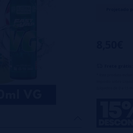
Projetado 
Este aroma funde
um toque refresca
8,50€
Características:
✔
Formato:
20m
✔
Capacidade da
Frete grátis:
* Este produto inclu
Imposto sobre Líquid
(Líquidos de 0 a 15 m