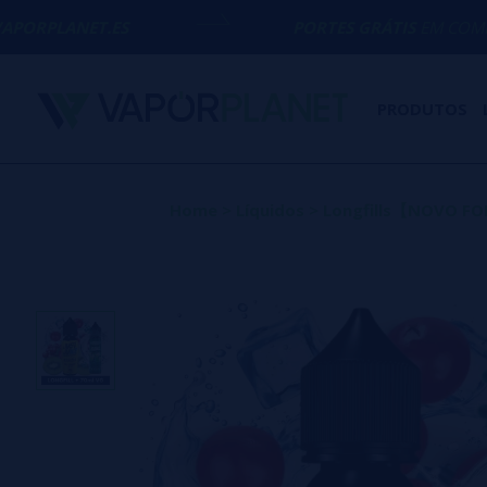
ES
PORTES GRÁTIS
EM COMPRAS ACIMA D
PRODUTOS
Home
>
Líquidos
>
Longfills【NOVO 