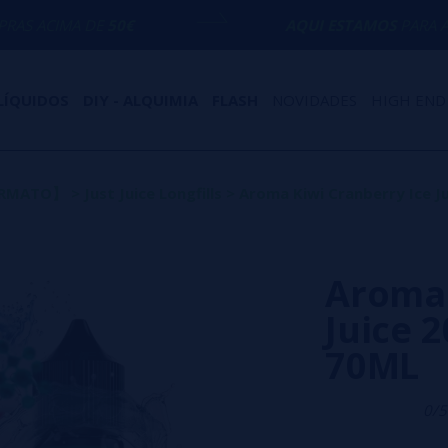
E
50€
AQUI ESTAMOS
PARA AJUDÁ-LO COM
LÍQUIDOS
DIY - ALQUIMIA
FLASH
NOVIDADES
HIGH END
FORMATO】
>
Just Juice Longfills
>
Aroma Kiwi Cranberry Ice Ju
Aroma 
Juice 2
70ML
0/5