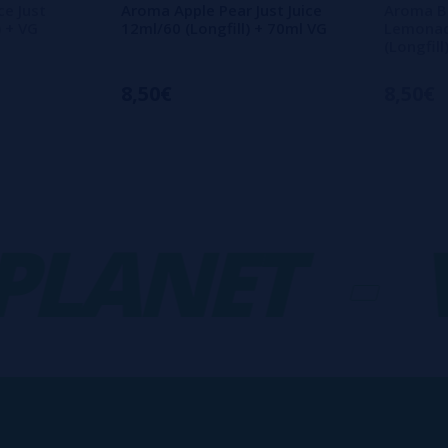
ce Just
Aroma Apple Pear Just Juice
Aroma Be
) + VG
12ml/60 (Longfill) + 70ml VG
Lemonade
(Longfil
8,50€
8,50€
ANET
-
VA