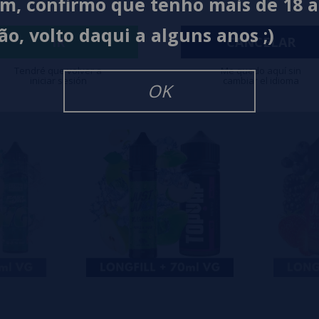
im, confirmo que tenho mais de 18 
0%
ão, volto daqui a alguns anos ;)
0%
IR
CANCELAR
0%
Tendré que volver a
Me quedo aquí sin
iniciar sesión
cambiar el idioma
isar
OK
eiro a deixar um? Sua opinião é