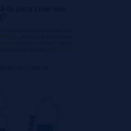
á-lo para criar seu
g?
a e personalizável para vapers. São
entrados
, devem ser preenchidos
m
nicokits
para criar um líquido vaping
e preenchê-lo apenas com
sais de
TES DO VG OU PG E VG