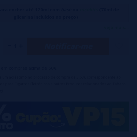
para encher até 120ml com
base
ou
nicokits
(70ml de
glicerina incluídos no preço)
 kiwis exóticos com groselhas recém-colhidas, adicionando
veja mais...
nte de frescor.
Notificar-me
l
 garrafa:
60ml
em compras acima de 50€
irá um acréscimo no processo de compra de 3,63€ correspondente ao
os para Cigarros Eletrônicos e outros Produtos relacionados ao Tabaco
g).