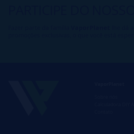
PARTICIPE DO NOSS
Fazer parte da família
VaporPlanet
lhe dá a
promoções exclusivas, o que você está esper
VaporPlanet
Sobre nós
Calculadora DIY A
Contato