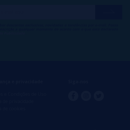
ber descontos exclusivos, novidades e tendências por e-mail. Posso
 inscrição a qualquer momento de acordo com o que está declarado
 de Publicidade
.
ança e privacidade
Siga-nos
s e Condições de Uso
ca de privacidade
ca de cookies