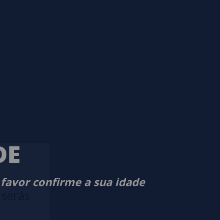
DE
 favor confirme a sua idade
 serás