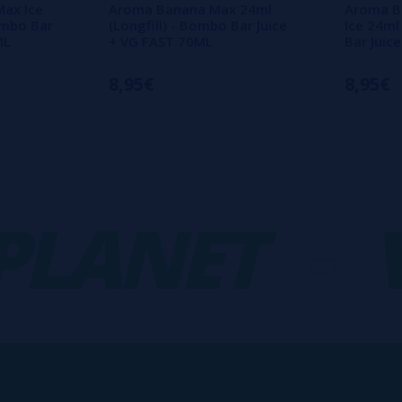
Max Ice
Aroma Banana Max 24ml
Aroma B
ombo Bar
(Longfill) - Bombo Bar Juice
Ice 24ml
ML
+ VG FAST 70ML
Bar Juic
8,95€
8,95€
ANET
-
VA