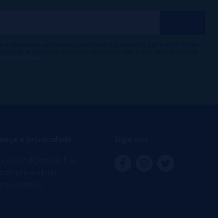
ber descontos exclusivos, novidades e tendências por e-mail. Posso
 inscrição a qualquer momento de acordo com o que está declarado
 de Publicidade
.
ança e privacidade
Siga-nos
s e Condições de Uso
ca de privacidade
ca de cookies