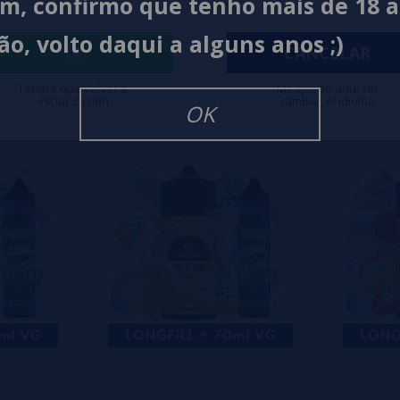
im, confirmo que tenho mais de 18 
0%
ão, volto daqui a alguns anos ;)
0%
IR
CANCELAR
0%
Tendré que volver a
Me quedo aquí sin
iniciar sesión
cambiar el idioma
isar
OK
eiro a deixar um? Sua opinião é