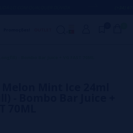
UALQUER DÚVIDA
(+34) 674 656 090 / I
0
0
Promoções!
OUTLET
ongfill) - Bombo Bar Juice + VG FAST 70ML
Melon Mint Ice 24ml
ll) - Bombo Bar Juice +
T 70ML