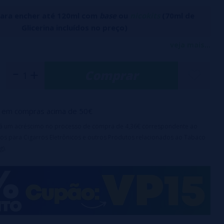
para encher até 120ml com
base
ou
nicokits
(70ml de
Glicerina incluídos no preço)
 Mint Ice da Bar Juice by Bombo combina a doçura natural do
veja mais...
cor vibrante da menta, alcançando um sabor revitalizante e
Comprar
erísticas:
 120 ml com 24 ml de concentrado de aroma.
em compras acima de 50€
ampa de segurança para crianças.
ão: 20%.
irá um acréscimo no processo de compra de 4,36€ correspondente ao
os para Cigarros Eletrônicos e outros Produtos relacionados ao Tabaco
ração recomendado: 15 dias.
g).
e:
Este produto é um concentrado aromático e requer
uso.