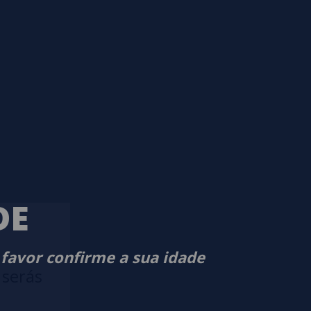
DE
 favor confirme a sua idade
 serás