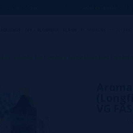
0€
AQUI ESTAMOS
PARA AJUDÁ-LO COM Q
LÍQUIDOS
DIY - ALQUIMIA
FLASH
NOVIDADES
HIGH END
MATO】
>
Bombo BAR Longfills
>
Aroma Melon Mint Ice 24ml (L
Aroma 
(Longfi
VG FAS
0/5