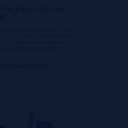
á-lo para criar seu
g?
a e personalizável para vapers. São
entrados
, devem ser preenchidos
m
nicokits
para criar um líquido vaping
e preenchê-lo apenas com
sais de
TES DO VG OU PG E VG