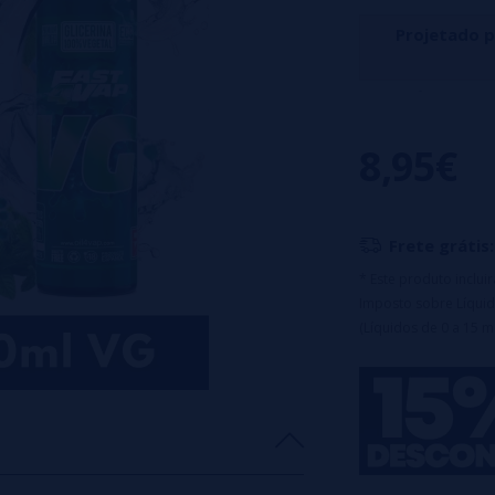
Projetado 
O Longfill Melon
melão com o fres
8,95€
fresco.
Principais caract
Garrafa PET de
Frete grátis:
Equipado com t
Razão de diluiç
* Este produto inclu
Imposto sobre Líquid
Tempo de mace
(Líquidos de 0 a 15 m
Nota important
diluição antes do 