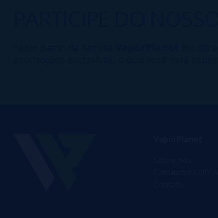
PARTICIPE DO NOSS
Fazer parte da família
VaporPlanet
lhe dá a
promoções exclusivas, o que você está esper
VaporPlanet
Sobre nós
Calculadora DIY A
Contato