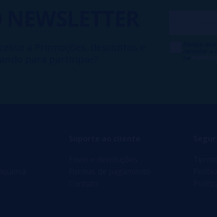
O
NEWSLETTER
Desejo rece
cesso a Promoções, descontos e
cancelar a
ando para participar?
na
Política
Suporte ao cliente
Segur
Envio e devoluções
Termo
lquimia
Formas de pagamento
Políti
Contato
Políti