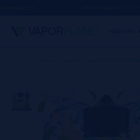
PORTES GRÁTIS
EM COMPRAS ACIMA DE
5
PRODUTOS
Home
>
Líquidos
>
Longfills【NOVO FOR