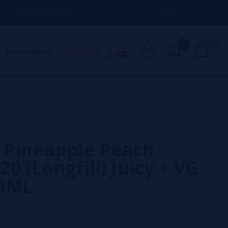
RÁTIS
EM COMPRAS ACIMA DE
50€
AQUI E
0
0
Promoções!
OUTLET
120 (Longfill) Juicy + VG FAST 70ML
Pineapple Peach
0 (Longfill) Juicy + VG
70ML