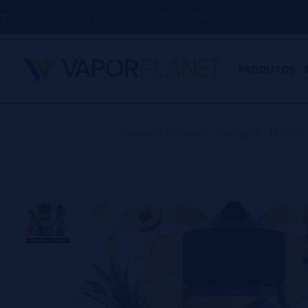
-LO COM QUALQUER DÚVIDA
(+34) 674 65
PRODUTOS
Home
>
Líquidos
>
Longfills【NOV