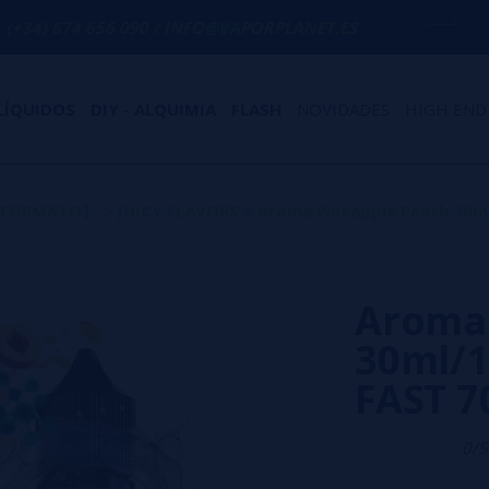
6 090 / INFO@VAPORPLANET.ES
PORTES G
LÍQUIDOS
DIY - ALQUIMIA
FLASH
NOVIDADES
HIGH END
O FORMATO】
>
JUICY FLAVORS
>
Aroma Pineapple Peach 30ml/
Aroma 
30ml/12
FAST 
0/5