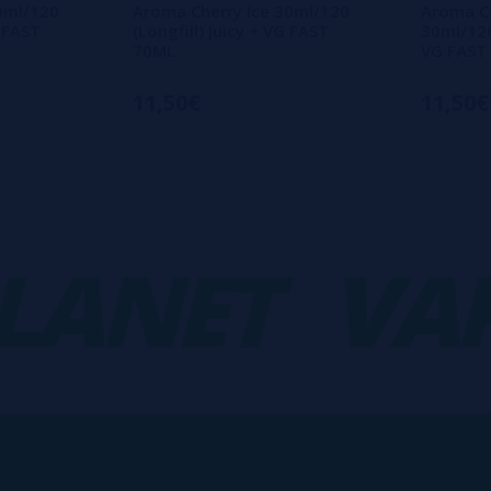
0ml/120
Aroma Cherry Ice 30ml/120
Aroma C
G FAST
(Longfill) Juicy + VG FAST
30ml/120 
70ML
VG FAST
11,50€
11,50€
NET
VAPO