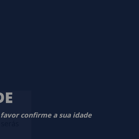
DE
 favor confirme a sua idade
 serás