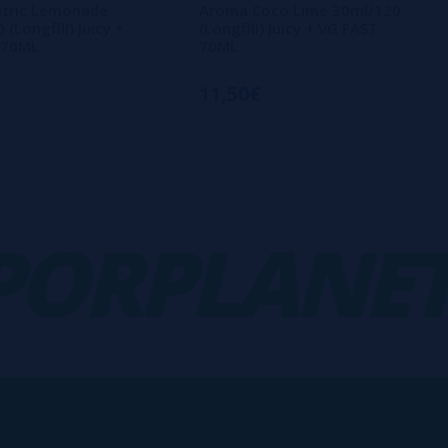
itric Lemonade
Aroma Coco Lime 30ml/120
(Longfill) Juicy +
(Longfill) Juicy + VG FAST
 70ML
70ML
11,50€
RPLANET
-