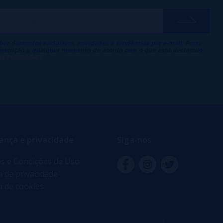
ber descontos exclusivos, novidades e tendências por e-mail. Posso
 inscrição a qualquer momento de acordo com o que está declarado
 de Publicidade
.
ança e privacidade
Siga-nos
s e Condições de Uso
ca de privacidade
ca de cookies