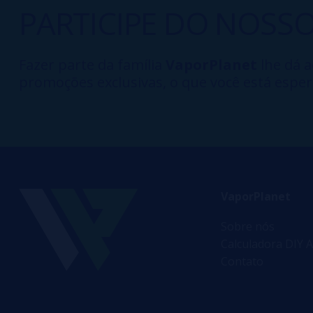
PARTICIPE DO NOSS
Fazer parte da família
VaporPlanet
lhe dá a
promoções exclusivas, o que você está esper
VaporPlanet
Sobre nós
Calculadora DIY A
Contato