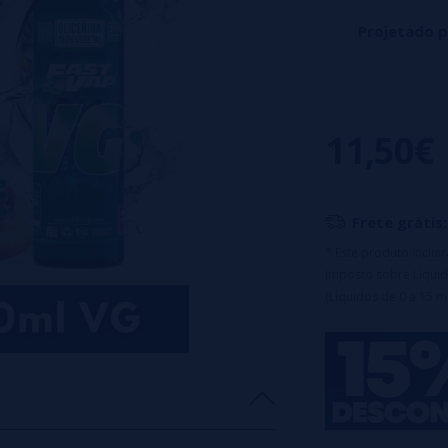
Projetado 
Juicy Flavors Pi
tropical, onde 
11,50€
frescos, criando 
Características:
Frasco de 120ml
Frete grátis:
Tampa de seguran
* Este produto inclu
Diluição: 25%
Imposto sobre Líquid
Maceração: ime
(Líquidos de 0 a 15 m
máxima de sabo
Aviso: Este produ
Aviso: Este pr
c