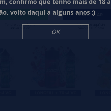
im, confirmo que tenho mais de 18 
0%
ão, volto daqui a alguns anos ;)
0%
IR
CANCELAR
0%
Tendré que volver a
Me quedo aquí sin
iniciar sesión
cambiar el idioma
isar
OK
eiro a deixar um? Sua opinião é