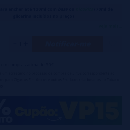
para encher até 120ml com
base
ou
nicokits
(70ml de
glicerina incluídos no preço)
neapple Peach Longfill captura a essência de um coquetel
veja mais...
a doçura do abacaxi se funde com os suculentos pêssegos
Notificar-me
uma explosão frutada no paladar.
 com 30ml de aroma
em compras acima de 50€
ça para crianças
irá um acréscimo no processo de compra de 5,45€ correspondente ao
os para Cigarros Eletrônicos e outros Produtos relacionados ao Tabaco
diata. Após 2 horas de repouso, atinge a intensidade
g).
r
to é uma fragrância e deve ser diluído.
oduto é uma fragrância concentrada e deve ser diluído
om VG ou
base
e/ou
nicokits
antes do uso.