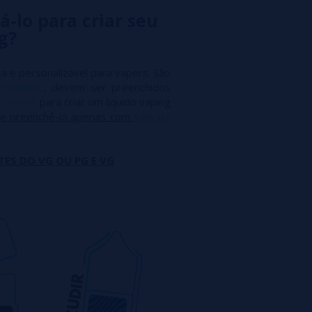
á-lo para criar seu
g?
a e personalizável para vapers. São
entrados
, devem ser preenchidos
m
nicokits
para criar um líquido vaping
e preenchê-lo apenas com
sais de
TES DO VG OU PG E VG