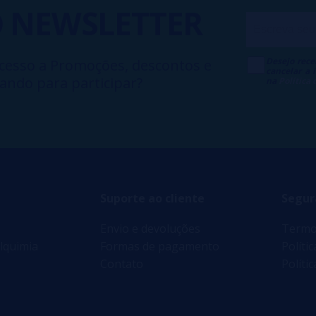
O
NEWSLETTER
Desejo rece
cesso a Promoções, descontos e
cancelar a
ando para participar?
na
Política
Suporte ao cliente
Segur
Envio e devoluções
Termo
lquimia
Formas de pagamento
Políti
Contato
Políti