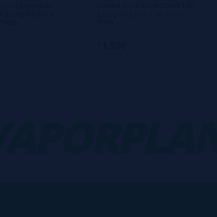
itric Lemonade
Aroma Coco Lime 30ml/120
(Longfill) Juicy +
(Longfill) Juicy + VG FAST
 70ML
70ML
11,50€
PORPLANE