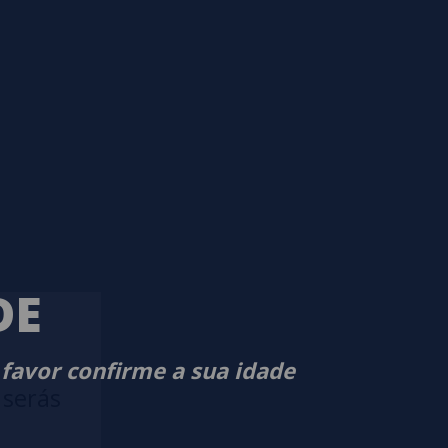
DE
 favor confirme a sua idade
 serás