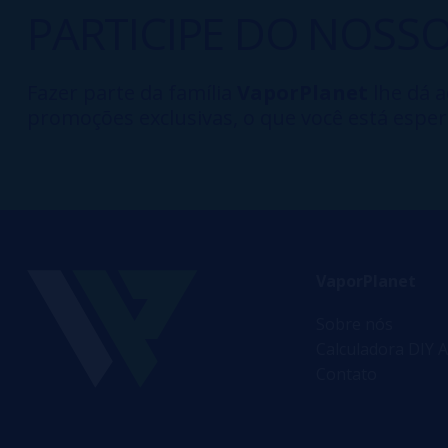
PARTICIPE DO NOSS
Fazer parte da família
VaporPlanet
lhe dá a
promoções exclusivas, o que você está esper
VaporPlanet
Sobre nós
Calculadora DIY A
Contato