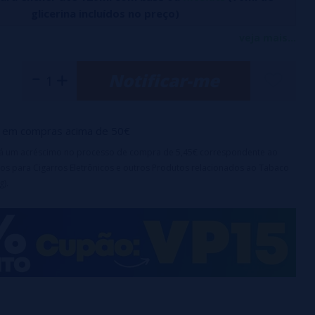
glicerina incluídos no preço)
uji Apple Ice oferece a doçura inconfundível das maçãs Fuji
veja mais...
um toque de frescor perfeitamente equilibrado.
Notificar-me
 com 30ml de aroma
ça para crianças
em compras acima de 50€
irá um acréscimo no processo de compra de 5,45€ correspondente ao
diata. Após 2 horas de repouso, atinge a intensidade
os para Cigarros Eletrônicos e outros Produtos relacionados ao Tabaco
r
g).
to é uma fragrância e deve ser diluído.
oduto é uma fragrância concentrada e deve ser diluído
om VG ou
base
e/ou
nicokits
antes do uso.