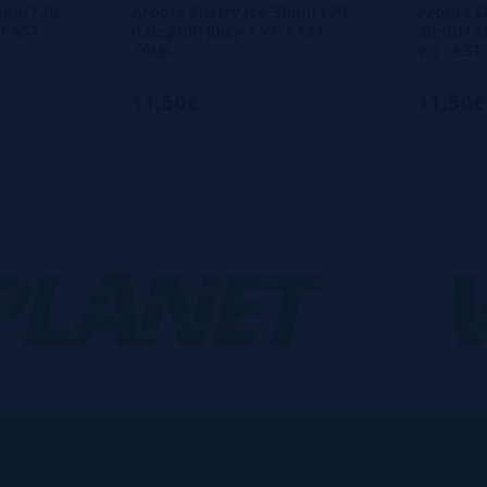
0ml/120
Aroma Cherry Ice 30ml/120
Aroma C
G FAST
(Longfill) Juicy + VG FAST
30ml/120 
70ML
VG FAST
11,50€
11,50€
ANET
-
VA