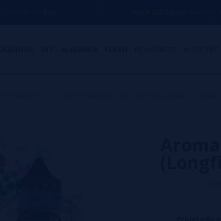
€
AQUI ESTAMOS
PARA AJUDÁ-LO COM QU
LÍQUIDOS
DIY - ALQUIMIA
FLASH
NOVIDADES
HIGH END
VO FORMATO】
>
JUICY FLAVORS
>
Aroma Fuji Apple Ice 30ml/
Aroma 
(Longfi
0/5
Projetado 