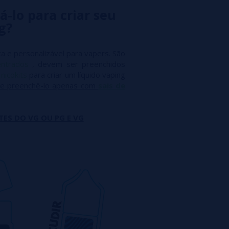
á-lo para criar seu
g?
a e personalizável para vapers. São
entrados
, devem ser preenchidos
m
nicokits
para criar um líquido vaping
e preenchê-lo apenas com
sais de
TES DO VG OU PG E VG