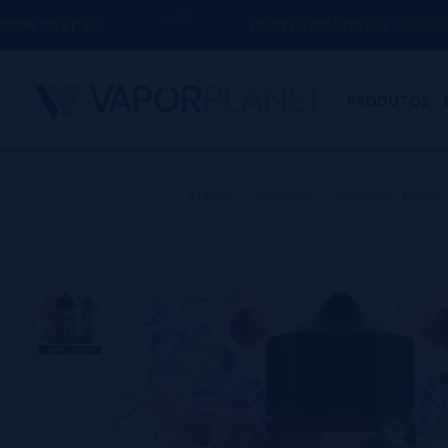
PORTES GRÁTIS
EM COMPRAS ACIMA DE
50
PRODUTOS
Home
>
Líquidos
>
Longfills【NO