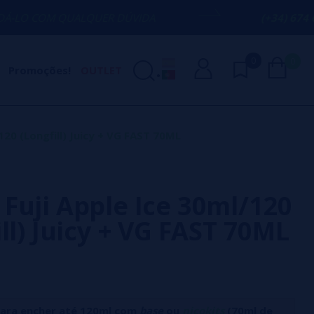
ALQUER DÚVIDA
(+34) 674 656 090 / IN
0
0
Promoções!
OUTLET
120 (Longfill) Juicy + VG FAST 70ML
Fuji Apple Ice 30ml/120
ll) Juicy + VG FAST 70ML
para encher até 120ml com
base
ou
nicokits
(70ml de