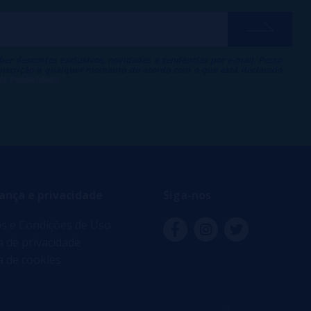
ber descontos exclusivos, novidades e tendências por e-mail. Posso
 inscrição a qualquer momento de acordo com o que está declarado
 de Publicidade
.
ança e privacidade
Siga-nos
s e Condições de Uso
ca de privacidade
ca de cookies