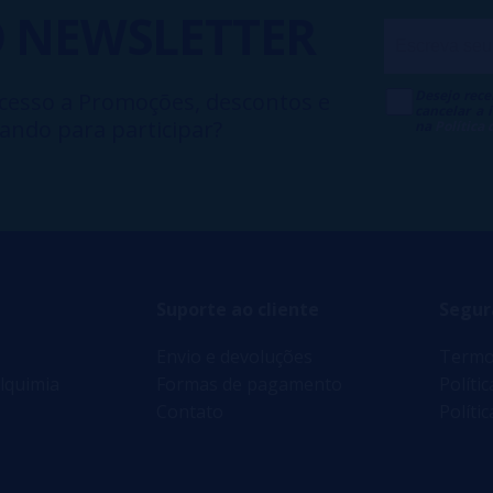
O
NEWSLETTER
Desejo rece
cesso a Promoções, descontos e
cancelar a
ando para participar?
na
Política
Suporte ao cliente
Segur
Envio e devoluções
Termo
lquimia
Formas de pagamento
Políti
Contato
Políti