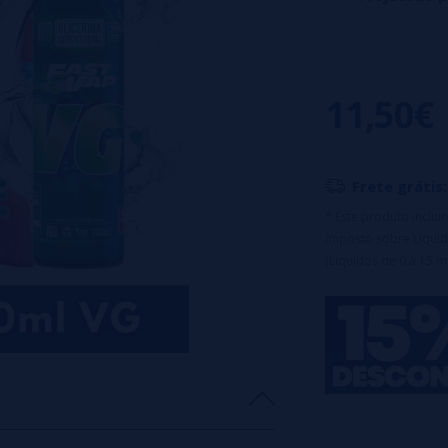
O Juicy Flavors F
acompanhada por 
11,50€
Características:
Frasco de 120ml
Tampa de seguran
Frete grátis:
Diluição: 25%
* Este produto inclu
Maceração: ime
Imposto sobre Líquid
máxima de sabo
(Líquidos de 0 a 15 m
Aviso: Este produ
Aviso: Este pr
c