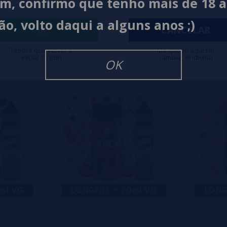
im, confirmo que tenho mais de 18 
0%
ão, volto daqui a alguns anos ;)
0%
IR
CANCELAR
0%
Tendré que volver a
Me quedo aquí sin
iniciar sesión
cambiar el idioma
isar
OK
eiro a deixar um? Sua opinião é