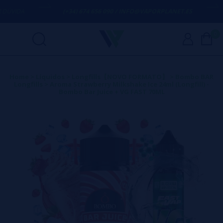
VIDA
(+34) 674 656 090 / INFO@VAPORPLANET.ES
0
Home
>
Líquidos
>
Longfills【NOVO FORMATO】
>
Bombo BAR
Longfills
>
Aroma Strawberry Milkshake Ice 24ml (Longfill) -
Bombo Bar Juice + VG FAST 70ML