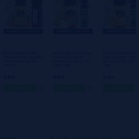
Escreva sua opinião sobre este produto
Marco
27/11/2025
Recomendo.
Aroma Apple Peach
Aroma Apple Pear Max
Aroma Banana Max
Vantagem:
Max 20ml/120 (Longfill)
Ice 24ml (Longfill) -
24ml (Longfill) - Bom
- Bombo Bar Juice +
Bombo Bar Juice + VG
Bar Juice + VG FAST
Desvantagens:
70ml VG
FAST 70ML
70ML
Você recomendaria a compra dele?
Sim
8,95€
8,95€
8,95€
comprar
comprar
comprar