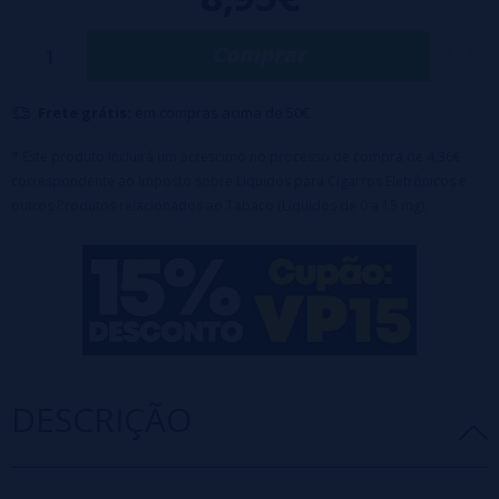
doçura dos morangos maduros com a suavidade do leite para um
resultado irresistível.
Comprar
Principais características:
Garrafa PET de 120 ml com 24 ml de concentrado de aroma.
Frete grátis:
em compras acima de 50€
Equipado com tampa de segurança para crianças.
Razão de diluição: 20%.
* Este produto incluirá um acréscimo no processo de compra de 4,36€
Tempo de maceração recomendado: 15 dias.
correspondente ao Imposto sobre Líquidos para Cigarros Eletrônicos e
Nota importante:
Este produto é um concentrado aromático e
outros Produtos relacionados ao Tabaco (Líquidos de 0 a 15 mg).
requer diluição antes do uso.
DESCRIÇÃO