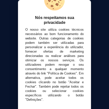
VaporPlanet
Sobre nós
Calculadora DIY Alquimia
Nós respeitamos sua
privacidade
Contato
O nosso site utiliza cookies técnicos
necessários ao bom funcionamento do
Suporte ao cliente
website. Outras categorias de cookies
Envio e devoluções
podem também ser utilizadas para
personalizar a experiência do utilizador,
Formas de pagamento
fornecer ofertas de marketing
Contato
direcionadas ou realizar análises para
otimizar os nossos serviços. Os
utilizadores podem revogar o seu
Segurança e privacidade
consentimento a qualquer momento
Termos e Condições de Uso
através do link "Política de Cookies". Em
Política de privacidade
alternativa, pode aceitar todos os
cookies clicando no botão "Aceitar e
Política de cookies
Fechar". Também pode rejeitar todos os
cookies ou selecionar cookies
específicos utilizando o botão
"Definições".