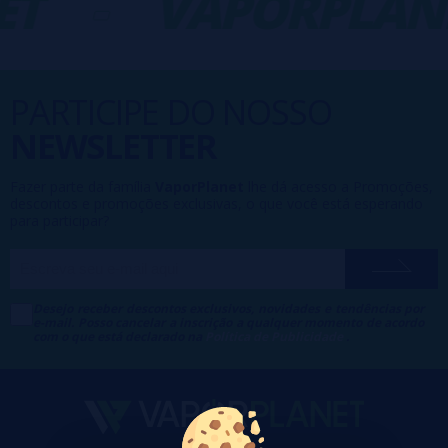
T
-
VAPORPLANE
PARTICIPE DO NOSSO
NEWSLETTER
Fazer parte da família
VaporPlanet
lhe dá acesso a Promoções,
descontos e promoções exclusivas, o que você está esperando
para participar?
Desejo receber descontos exclusivos, novidades e tendências por
e-mail. Posso cancelar a inscrição a qualquer momento de acordo
com o que está declarado na
Política de Publicidade
.