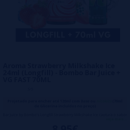
Aroma Strawberry Milkshake Ice
24ml (Longfill) - Bombo Bar Juice +
VG FAST 70ML
5/5
Projetado para encher até 120ml com
base
ou
nicokits
(70ml
de Glicerina incluídos no preço)
Bar Juice by Bombo's Longfill Strawberry Milkshake Ice captura o sabor
veja mais...
delicioso de um milkshake cremoso de morango, combinando a
8,95€