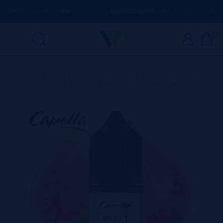
MPRAS ACIMA DE
50€
AQUI ESTAMOS
PARA AJUDÁ-LO COM QUA
0
Home
>
DIY - ALQUIMIA
>
Aromas Concentrados
>
CAPELLA
Aromas
>
Aroma Sweet Guava Capella 30ml