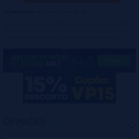
Maceração: 2-7 dias - Dissolução: 8-10%
Frete grátis:
em compras acima de 50€
Este é um aromatizante concentrado e não pode ser
vaporizado diretamente; ele deve ser diluído com uma base
* Este produto incluirá um acréscimo no processo de compra de 5,45€
para fazer seu próprio líquido para vaporizar.
correspondente ao Imposto sobre Líquidos para Cigarros Eletrônicos e
outros Produtos relacionados ao Tabaco (Líquidos de 0 a 15 mg).
OPINIÕES
(0)