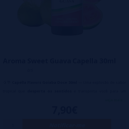
Aroma Sweet Guava Capella 30ml
0/5
🥭🌴
Capella Flavors Goiaba Doce 30ml
— Uma explosão de sabor
tropical que
desperta os sentidos
e transporta você para um
autêntico
paraíso exótico
.
veja mais...
7,90€
Este aroma captura a
essência suculenta e natural da goiaba
madura
, combinando sua
doçura intensa com um toque picante
Notificar-me
e refrescante
🍈✨