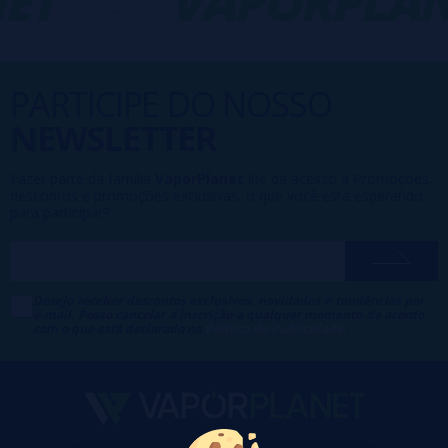
ET
-
VAPORPLAN
PARTICIPE DO NOSSO
NEWSLETTER
Fazer parte da família
VaporPlanet
lhe dá acesso a Promoções,
descontos e promoções exclusivas, o que você está esperando
para participar?
Desejo receber descontos exclusivos, novidades e tendências por
e-mail. Posso cancelar a inscrição a qualquer momento de acordo
com o que está declarado na
Política de Publicidade
.