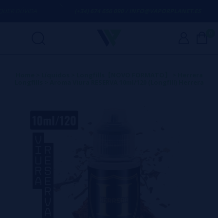
ER DÚVIDA
(+34) 674 656 090 / INFO@VAPORPLANET.ES
0
Home
>
Líquidos
>
Longfills【NOVO FORMATO】
>
Herrera
Longfills
>
Aroma Viura RESERVA 10ml/120 (Longfill) Herrera