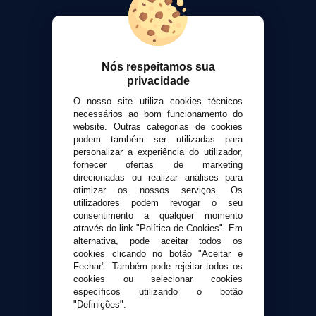
VaporPlanet
Sobre nós
Calculadora DIY Alquimia
Contato
Nós respeitamos sua
privacidade
Suporte ao cliente
O nosso site utiliza cookies técnicos
Envio e devoluções
necessários ao bom funcionamento do
website. Outras categorias de cookies
Formas de pagamento
podem também ser utilizadas para
Contato
personalizar a experiência do utilizador,
fornecer ofertas de marketing
direcionadas ou realizar análises para
Segurança e privacidade
otimizar os nossos serviços. Os
Termos e Condições de Uso
utilizadores podem revogar o seu
consentimento a qualquer momento
Política de privacidade
através do link "Política de Cookies". Em
Política de cookies
alternativa, pode aceitar todos os
cookies clicando no botão "Aceitar e
Fechar". Também pode rejeitar todos os
cookies ou selecionar cookies
específicos utilizando o botão
"Definições".