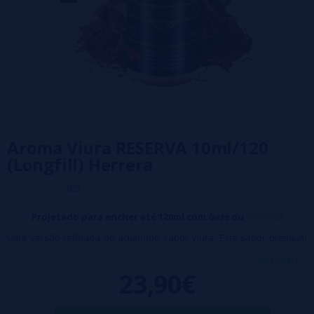
Aroma Viura RESERVA 10ml/120
(Longfill) Herrera
0/5
Projetado para encher até 120ml com
base
ou
nicokits
Uma versão refinada do aclamado sabor Viura. Este sabor premium
foi cuidadosamente envelhecido por quatro semanas em barricas de
veja mais...
23,90€
carvalho francês, alcançando profundidade e complexidade
inigualáveis. Sua composição combina extrato natural de folhas de