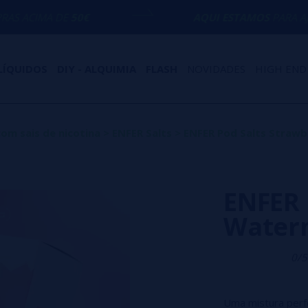
E
50€
AQUI ESTAMOS
PARA AJUDÁ-LO COM
LÍQUIDOS
DIY - ALQUIMIA
FLASH
NOVIDADES
HIGH END
com sais de nicotina
>
ENFER Salts
>
ENFER Pod Salts Straw
ENFER 
Water
0/5
Uma mistura perfe