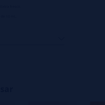
Extra fresco.
 de 10 mL.
0%
0%
0%
0%
0%
isar
eiro a deixar um? Sua opinião é