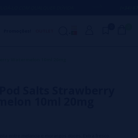
 QUALQUER DÚVIDA
(+34) 674 656 090 /
0
0
Promoções!
OUTLET
berry Watermelon 10ml 20mg
Pod Salts Strawberry
melon 10ml 20mg
ita entre melancia e morangos doces. Extra fresco.