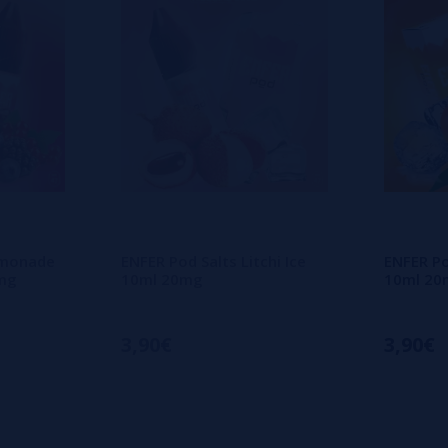
emonade
ENFER Pod Salts Litchi Ice
ENFER Po
0mg
10ml 20mg
10ml 20
3,90€
3,90€