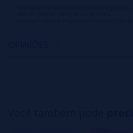
Uma mistura perfeita entre melancia e morangos doces. 
50% VG | 50% PG / 20 mg de sais de nicotina
Embalagem individual em garrafa PET original Chubby V3
OPINIÕES
(0)
0/5
5 estrelas
Seja o primeiro a deixar um comentário
4 estrelas
3 estrelas
Escreva sua opinião sobre este produto
2 estrelas
1 estrelas
Você também pode
prec
Ainda não há comentários, você quer ser o prim
importante para nós!