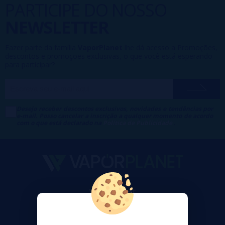
PARTICIPE DO NOSSO
NEWSLETTER
Fazer parte da família
VaporPlanet
lhe dá acesso a Promoções,
descontos e promoções exclusivas, o que você está esperando
para participar?
Desejo receber descontos exclusivos, novidades e tendências por
e-mail. Posso cancelar a inscrição a qualquer momento de acordo
com o que está declarado na
Política de Publicidade
.
VaporPlanet
Sobre nós
Calculadora DIY Alquimia