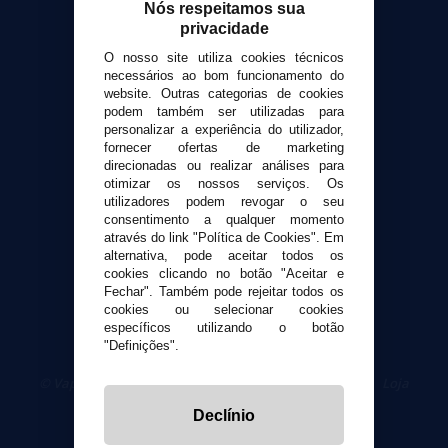
Contato
Nós respeitamos sua
privacidade
Suporte ao cliente
O nosso site utiliza cookies técnicos
necessários ao bom funcionamento do
Envio e devoluções
website. Outras categorias de cookies
Formas de pagamento
podem também ser utilizadas para
Contato
personalizar a experiência do utilizador,
fornecer ofertas de marketing
direcionadas ou realizar análises para
Segurança e privacidade
otimizar os nossos serviços. Os
utilizadores podem revogar o seu
Termos e Condições de Uso
consentimento a qualquer momento
Política de privacidade
através do link "Política de Cookies". Em
Política de cookies
alternativa, pode aceitar todos os
cookies clicando no botão "Aceitar e
Fechar". Também pode rejeitar todos os
cookies ou selecionar cookies
específicos utilizando o botão
"Definições".
© VaporPlanet.pt
|
Compre Cigarros Eletrônicos
|
Loja
Cigarrillos Electronicos
Declínio
Yopi Online SL CIF: B90451832