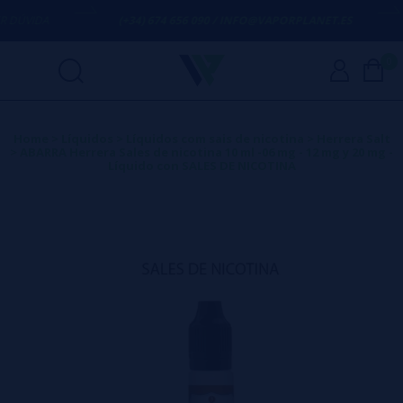
ÚVIDA
(+34) 674 656 090 / INFO@VAPORPLANET.ES
0
Home
>
Líquidos
>
Líquidos com sais de nicotina
>
Herrera Salt
>
ABARRA Herrera Sales de nicotina 10 ml -06 mg - 12 mg y 20 mg -
Líquido con SALES DE NICOTINA