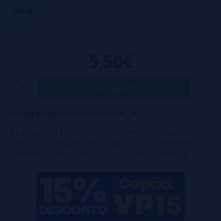
maioria dos fumantes ou ex-fumantes vai gostar mais, tanto em loiro
06 mg
12 mg
20 mg
e preto. É um sabor mais forte que o Viura.
Líquido com sais de nicotina a 06mg- 12 mg y 20mg ideal
para
usar con PODs
Garrafa de 10ml para crianças
5,50€
Base 50% Glicerina Vegetal
Comprar
Frete grátis:
em compras acima de 50€
* Este produto incluirá um acréscimo no processo de compra de 1,82€
correspondente ao Imposto sobre Líquidos para Cigarros Eletrônicos e
outros Produtos relacionados ao Tabaco (Líquidos de 0 a 15 mg).