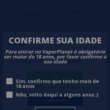
fumantes ou ex-fumantes vai gostar mais, tanto em loiro e
preto. É um sabor mais forte que o Viura.
Líquido com sais de nicotina a 06 mg -12 mg
y 20mg ideal
para usar con PODs
Garrafa de 10ml para crianças
Base de Glicerina Vegetal 50%
CONFIRME SUA IDADE
¡Hola!
Para entrar no VaporPlanet é obrigatório
Te estás conectando desde España, por lo que
ser maior de 18 anos, por favor confirme a
sua idade
serás redireccionado a
vaporplanet.es
IR
Sim, confirmo que tenho mais de
18 anos
Tendré que volver a iniciar sesión
Não, volto daqui a alguns anos ;)
CANCELAR