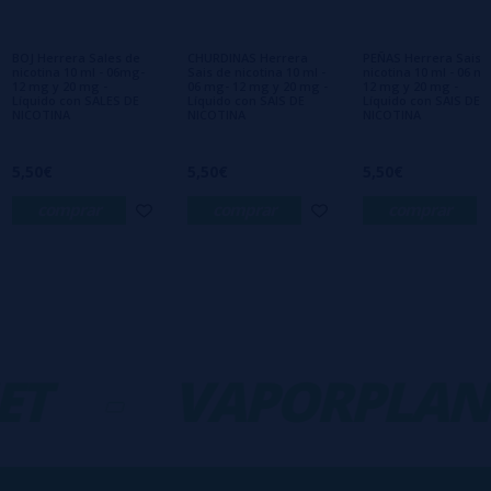
Ainda não há comentários, você quer ser o
primeiro a deixar um? Sua opinião é
importante para nós!
BOJ Herrera Sales de
CHURDINAS Herrera
PEÑAS Herrera Sais 
nicotina 10 ml - 06mg-
Sais de nicotina 10 ml -
nicotina 10 ml - 06 m
12 mg y 20 mg -
06 mg- 12 mg y 20 mg -
12 mg y 20 mg -
Líquido con SALES DE
Líquido con SAIS DE
Líquido con SAIS DE
NICOTINA
NICOTINA
NICOTINA
5,50€
5,50€
5,50€
comprar
comprar
comprar
T
-
VAPORPLAN