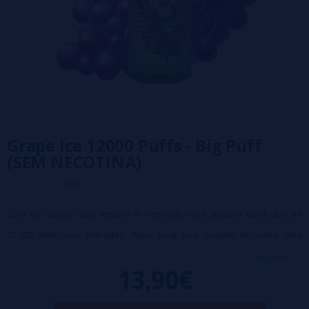
Grape Ice 12000 Puffs - Big Puff
(SEM NECOTINA)
0/5
Com um design que lembra o Tornado, você poderá desfrutar de
12.000 deliciosos folhados. Aqui, uma uva picante encontra uma
lufada de ar fresco para agradar suas papilas gustativas.
veja mais...
13,90€
Este Big Puff puff possui uma bateria recarregável de 600 mAh através
de um cabo USB-C (não incluído) e um cartucho Very Big Puff que