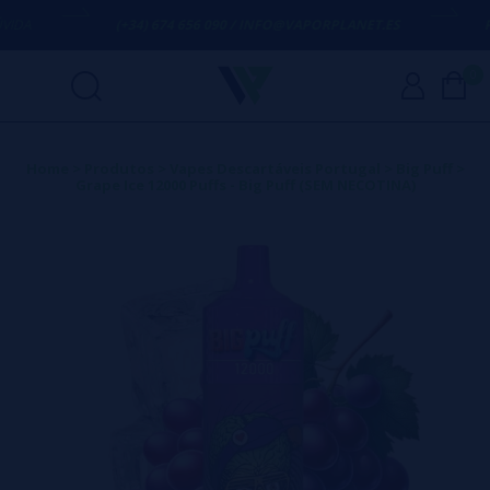
DA
(+34) 674 656 090 / INFO@VAPORPLANET.ES
PO
0
Home
>
Produtos
>
Vapes Descartáveis Portugal
>
Big Puff
>
Grape Ice 12000 Puffs - Big Puff (SEM NECOTINA)