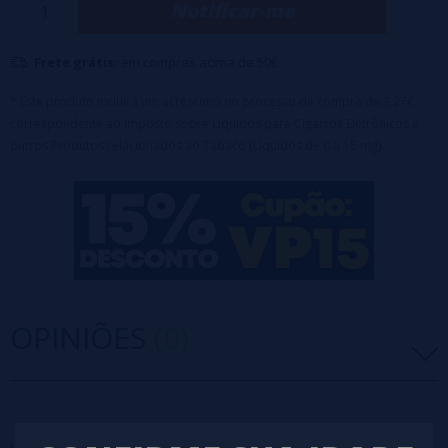
Notificar-me
contém 18 ml de e-líquido.
O volume de vapor é substancial e você se beneficiará de um e-
Frete grátis:
em compras acima de 50€
líquido 50PG/50VG balanceado,
sem nicotina.
* Este produto incluirá um acréscimo no processo de compra de 3,27€
correspondente ao Imposto sobre Líquidos para Cigarros Eletrônicos e
outros Produtos relacionados ao Tabaco (Líquidos de 0 a 15 mg).
OPINIÕES
(0)
5 estrelas
0%
4 estrelas
0%