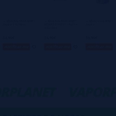
Ainda não há comentários, você quer ser o
primeiro a deixar um? Sua opinião é
importante para nós!
→ Mod Box MIXX 60W -
→ Mod Box MIXX 60W !!
→ Mod Finixx 80W -
Aspire x SunBox
NOVAS CORES!! - Aspire
Aspire
x SunBox
54,90€
54,90€
39,90€
notificar-me
notificar-me
notificar-me
RPLANET
VAPORP