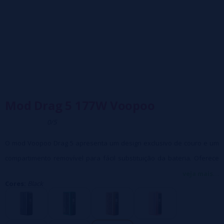
Mod Drag 5 177W Voopoo
0/5
O mod Voopoo Drag 5 apresenta um design exclusivo de couro e um
compartimento removível para fácil substituição da bateria. Oferece
ótimo desempenho com 177W de potência, utilizando 2 baterias 18650
veja mais...
Cores:
Black
e possui controle inteligente de duração.
Caracteristicas:
Bateria:
2x18650
(não incluída)
Potência de saída:
177W