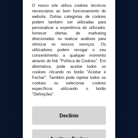
O nosso site utiliza cookies técnicos
necessários ao bom funcionamento do
Suporte ao cliente
website. Outras categorias de cookies
Envio e devoluções
podem também ser utilizadas para
personalizar a experiência do utilizador,
Formas de pagamento
fornecer ofertas de marketing
Contato
direcionadas ou realizar análises para
otimizar os nossos serviços. Os
utilizadores podem revogar o seu
Segurança e privacidade
consentimento a qualquer momento
Termos e Condições de Uso
através do link "Política de Cookies". Em
alternativa, pode aceitar todos os
Política de privacidade
cookies clicando no botão "Aceitar e
Política de cookies
Fechar". Também pode rejeitar todos os
cookies ou selecionar cookies
específicos utilizando o botão
"Definições".
© VaporPlanet.pt
|
Compre Cigarros Eletrônicos
|
Loja
Declínio
Cigarrillos Electronicos
Yopi Online SL CIF: B90451832