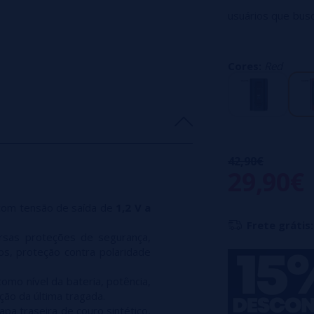
usuários que bus
230 W
, é compa
proporcionando e
Cores:
Red
Contente:
1 Erato 230 mod
1 cabo USB-C
2 adaptadores pa
42,90€
1 manual do usuár
29,90€
com tensão de saída de
1,2 V a
Frete grátis:
rsas proteções de segurança,
os, proteção contra polaridade
omo nível da bateria, potência,
ção da última tragada.
capa traseira de couro sintético,