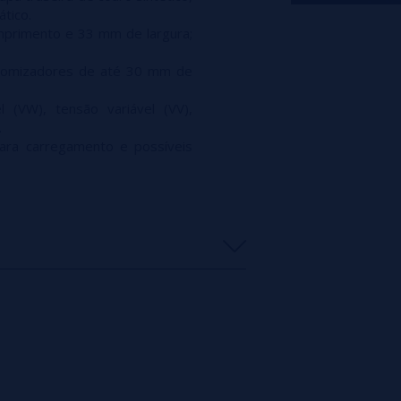
ático.
mprimento e 33 mm de largura;
tomizadores de até 30 mm de
el (VW), tensão variável (VV),
.
ara carregamento e possíveis
0%
0%
0%
0%
0%