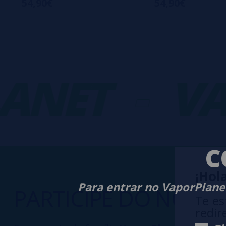
54,90€
54,90€
NET
-
VAP
C
¡Hola
Para entrar no VaporPlanet
PARTICIPE DO NOSS
Te es
redir