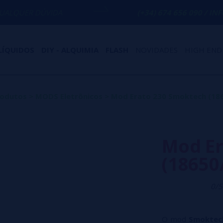
IDA
(+34) 674 656 090 / INFO@VAPORPL
LÍQUIDOS
DIY - ALQUIMIA
FLASH
NOVIDADES
HIGH END
rodutos
>
MODS Eletrônicos
>
Mod Erato 230 Smoktech (18
Mod Er
(18650
0/5
O mod
Smoktec