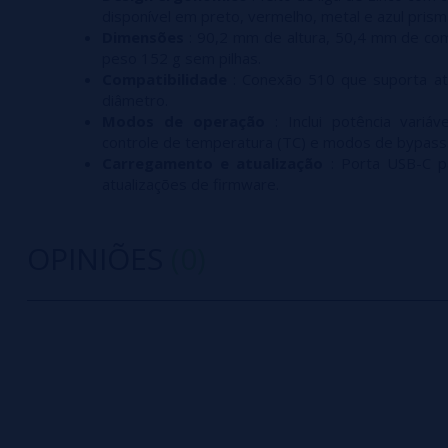
disponível em preto, vermelho, metal e azul prism
Dimensões
: 90,2 mm de altura, 50,4 mm de co
peso 152 g sem pilhas.
Compatibilidade
: Conexão 510 que suporta a
diâmetro.
Modos de operação
: Inclui potência variáv
controle de temperatura (TC) e modos de bypass
Carregamento e atualização
: Porta USB-C p
atualizações de firmware.
OPINIÕES
(0)
0/5
5 estrelas
Seja o primeiro a deixar um comentário
4 estrelas
3 estrelas
Escreva sua opinião sobre este produto
2 estrelas
1 estrelas