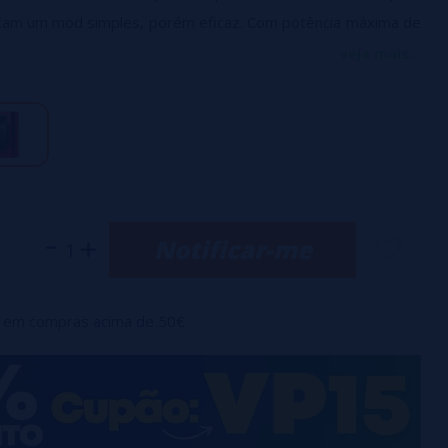
cam um mod simples, porém eficaz. Com potência máxima de
tível com
duas baterias 18650 ou 21700
(não incluídas)
,
veja mais...
xcelente duração e desempenho.
ra baterias 18650
io
Notificar-me
em compras acima de 50€