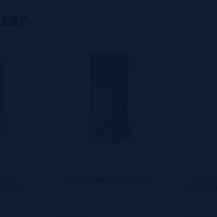
isar
eiro a deixar um? Sua opinião é
W !!
→ Mod Finixx 80W - Aspire
→ Mod P
pire x
Aspire 