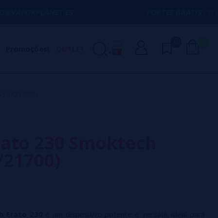
ANET.ES
PORTES GRÁTIS
EM COMPRAS ACI
0
0
Promoções!
OUTLET
650/21700)
ato 230 Smoktech
/21700)
h
Erato 230
é um dispositivo potente e versátil, ideal para