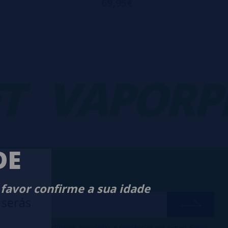
69,95€
VAPORPLA
DE
 favor confirme a sua idade
 serás
ber descontos exclusivos, novidades e tendências por e-mail. Posso