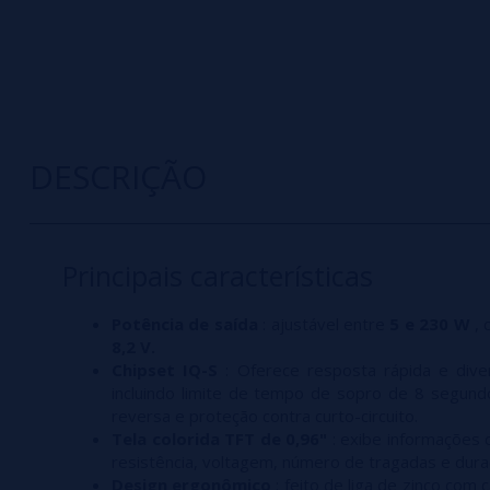
DESCRIÇÃO
Principais características
Potência de saída
: ajustável entre
5 e 230 W
, 
8,2 V.
Chipset IQ-S
: Oferece resposta rápida e dive
incluindo limite de tempo de sopro de 8 segund
reversa e proteção contra curto-circuito.
Tela colorida TFT de 0,96"
: exibe informações c
resistência, voltagem, número de tragadas e dura
Design ergonômico
: feito de liga de zinco com 