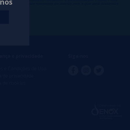
anos
 inscrição a qualquer momento de acordo com o que está declarado
 de Publicidade
.
ança e privacidade
Siga-nos
s e Condições de Uso
ca de privacidade
ca de cookies