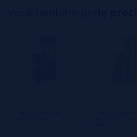
Você também pode
prec
Ainda não há comentários, você quer ser o prim
importante para nós!
→ Mod Box MIXX 60W -
→ Mod Box MIXX 60
Aspire x SunBox
NOVAS CORES!! - As
SunBox