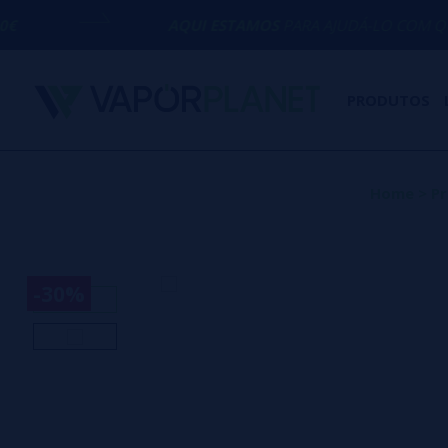
AQUI ESTAMOS
PARA AJUDÁ-LO COM QUALQUER DÚV
PRODUTOS
Home
>
P
-30%