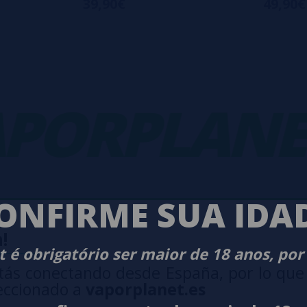
39,90€
49,90€
ORPLANET
ONFIRME SUA IDA
!
 é obrigatório ser maior de 18 anos, por
O
NEWSLETTER
tás conectando desde España, por lo que
eccionado a
vaporplanet.es
Desejo rece