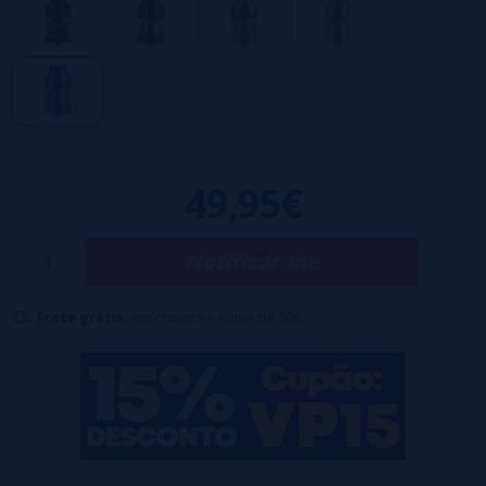
instalação de resistências.
Fluxo de ar ajustável inovador com sistema de difusão multicamadas
perfeito para uma baforada DL.
Redutor de câmara em aço inoxidável que maximiza a reprodução do
sabor.
Diâmetro 28mm.
49,95€
Notificar-me
Frete grátis:
em compras acima de 50€