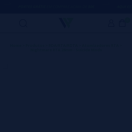
PORTES GRÁTIS
EM COMPRAS ACIMA DE
50€
AQUI ESTA
0
Home
>
Produtos
>
RDA/RTA/RDTA
>
Atomizadores RTA
>
Nightmare RTA 28mm - Suicide Mods