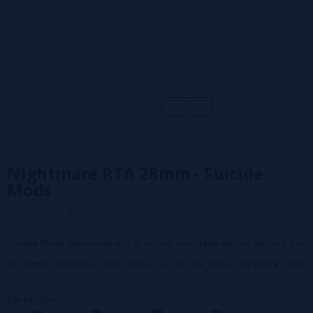
Nightmare RTA 28mm - Suicide
Mods
0/5
Suicide Mods apresenta-nos a versão revisitada de um clássico que
se tornou lendário. Para todos os fãs da série Nightmare, esta
variação RTA é imperdível.
veja mais...
Cores:
Blue
Plataforma flutuante de bobina dupla sem postes que permite fácil