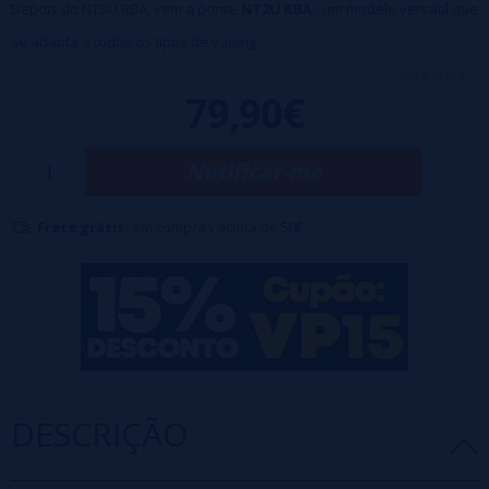
Depois do NTSU RBA, vem a ponte
NT2U RBA
, um modelo versátil que
se adapta a todos os tipos de vaping.
Plataforma de bobina única que permite instalar bobinas facilmente.
veja mais...
79,90€
Menor fluxo de ar e câmara de atomização reduzida, maximizando
assim a reprodução do sabor.
Notificar-me
Evacuação lateral eficaz.
Kit de fluxo de ar incluído para todos os tipos de vaporização (MTL a
Frete grátis:
em compras acima de 50€
DL).
Ponte compatível com todos os tanques Boro.
Material: SS316L.
DESCRIÇÃO