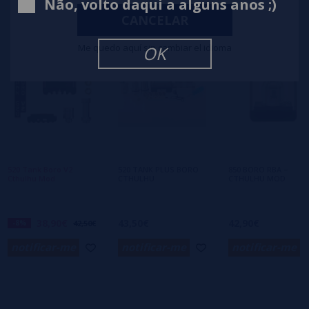
Não, volto daqui a alguns anos ;)
2 estrelas
0%
CANCELAR
1 estrelas
0%
Me quedo aquí sin cambiar el idioma
OK
0/5
Seja o primeiro a deixar um comentário
Escreva sua opinião sobre este produto
Ainda não há comentários, você quer ser o
primeiro a deixar um? Sua opinião é
importante para nós!
520 Tank Boro V2
520 TANK PLUS BORO
850 BORO RBA –
Cthulhu Mod
CTHULHU
CTHULHU MOD
38,90€
43,50€
42,90€
-8%
42,50€
notificar-me
notificar-me
notificar-me