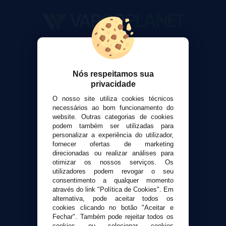
VaporPlanet
Sobre nós
Calculadora DIY Alquimia
Nós respeitamos sua
privacidade
Contato
O nosso site utiliza cookies técnicos
necessários ao bom funcionamento do
Suporte ao cliente
website. Outras categorias de cookies
Envio e devoluções
podem também ser utilizadas para
personalizar a experiência do utilizador,
Formas de pagamento
fornecer ofertas de marketing
Contato
direcionadas ou realizar análises para
otimizar os nossos serviços. Os
utilizadores podem revogar o seu
Segurança e privacidade
consentimento a qualquer momento
Termos e Condições de Uso
através do link "Política de Cookies". Em
alternativa, pode aceitar todos os
Política de privacidade
cookies clicando no botão "Aceitar e
Política de cookies
Fechar". Também pode rejeitar todos os
cookies ou selecionar cookies