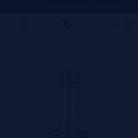
 DÚVIDA
(+34) 674 656 090 / INFO@VAPORPLANET.ES
0
Home
>
Produtos
>
SISTEMA BORO
>
RBAs, AIO TANKS & BRIDGES
>
NT2U RBA Bridge NTSU