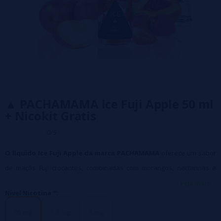
▲ PACHAMAMA Ice Fuji Apple 50 ml
+ Nicokit Gratis
0/5
O líquido Ice Fuji Apple da marca PACHAMAMA
oferece um sabor
de maçãs Fuji crocantes, combinadas com morangos, nectarinas e
finalizadas com um toque fresco.
veja mais...
Nivel Nicotina *:
Frascos de 60 ml, com 50 ml de líquido para adicionar seu nicokit
00 mg
1,5 mg
3 mg