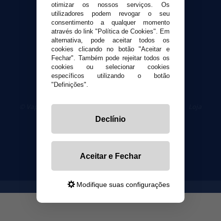
otimizar os nossos serviços. Os
Segurança e privacidade
utilizadores podem revogar o seu
Termos e Condições de Uso
consentimento a qualquer momento
Política de privacidade
através do link "Política de Cookies". Em
alternativa, pode aceitar todos os
Política de cookies
cookies clicando no botão "Aceitar e
Fechar". Também pode rejeitar todos os
cookies ou selecionar cookies
específicos utilizando o botão
"Definições".
© VaporPlanet.pt
|
Compre Cigarros Eletrônicos
|
Loja
Cigarrillos Electronicos
Declínio
Yopi Online SL CIF: B90451832
Aceitar e Fechar
Modifique suas configurações