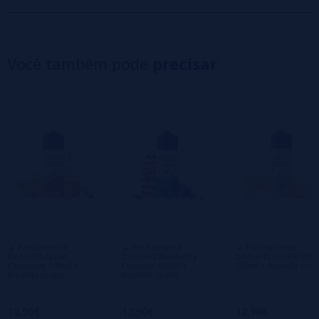
5 estrelas
0%
4 estrelas
0%
Você também pode
precisar
3 estrelas
0%
2 estrelas
0%
1 estrelas
0%
0/5
Seja o primeiro a deixar um comentário
Escreva sua opinião sobre este produto
Ainda não há comentários, você quer ser o
primeiro a deixar um? Sua opinião é
importante para nós!
▲ Pachamama
▲ Pachamama
▲ Pachamama
Desserts Apple
Desserts Blueberry
Desserts Cookie Butt
Cinnamilk 100ml +
Crumble 100ml +
100ml + Nicokits Grat
Nicokits Gratis
Nicokits Gratis
12,90€
12,90€
12,90€