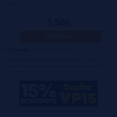
de 10 ml que enviamos gratuitamente e obtemos 60 ml com
0mg, 1,5mg ou 3mg de nicotina.
5,50€
Nicokit incluído no preço. Basta adicionar o Nicokit ao líquido,
agitar e vaporizar no nível de nicotina escolhido.
Notificar-me
Frete grátis:
em compras acima de 50€
* Este produto incluirá um acréscimo no processo de compra de 9,08€
correspondente ao Imposto sobre Líquidos para Cigarros Eletrônicos e
outros Produtos relacionados ao Tabaco (Líquidos de 0 a 15 mg).