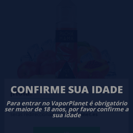
CONFIRME SUA IDADE
¡Hola!
Para entrar no VaporPlanet é obrigatório
Te estás conectando desde España, por lo que
ser maior de 18 anos, por favor confirme a
sua idade
serás redireccionado a
vaporplanet.es
➽ Os eJuices da ACH PACHAMAMA são líquidos vaping
premium, 100% fabricados nos EUA, caracterizados por seus
sabores de frutas exclusivos no mercado.