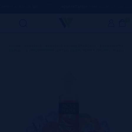
AS ACIMA DE
50€
AQUI ESTAMOS
PARA AJUDÁ-LO COM QUALQU
0
Home
>
Líquidos
>
Líquidos Vaping Premium
>
Pachamama
eJuice
>
▲ PACHAMAMA Ice Fuji Apple 50 ml + Nicokit Gratis