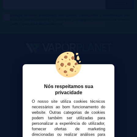
Desejo receber descontos exclusivos, novidades e tendências por
e-mail. Posso cancelar a inscrição a qualquer momento de acordo
com o que está declarado na
Política de Publicidade
.
VaporPlanet
Sobre nós
Calculadora DIY Alquimia
Nós respeitamos sua
Contato
privacidade
O nosso site utiliza cookies técnicos
Suporte ao cliente
necessários ao bom funcionamento do
Envio e devoluções
website. Outras categorias de cookies
Formas de pagamento
podem também ser utilizadas para
personalizar a experiência do utilizador,
Contato
fornecer ofertas de marketing
direcionadas ou realizar análises para