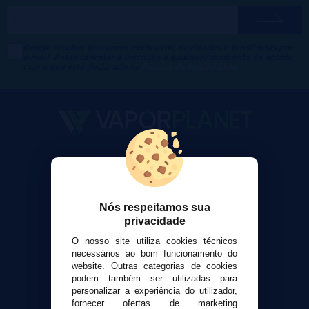
Desejo receber descontos exclusivos, novidades e tendências por
e-mail. Posso cancelar a inscrição a qualquer momento de acordo
com o que está declarado na
Política de Publicidade
.
VaporPlanet
Sobre nós
Calculadora DIY Alquimia
Nós respeitamos sua
Contato
privacidade
O nosso site utiliza cookies técnicos
Suporte ao cliente
necessários ao bom funcionamento do
Envio e devoluções
website. Outras categorias de cookies
Formas de pagamento
podem também ser utilizadas para
personalizar a experiência do utilizador,
Contato
fornecer ofertas de marketing