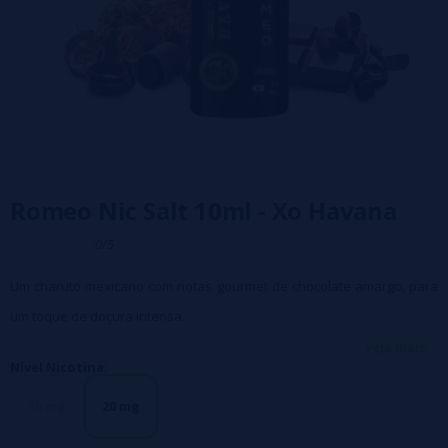
Romeo Nic Salt 10ml - Xo Havana
0/5
Um charuto mexicano com notas gourmet de chocolate amargo, para
um toque de doçura intensa.
Proporção PG/VG 50/50
veja mais...
Nível Nicotina:
Embalagem: Frasco de PE de 10 ml com tampa à prova de crianças
Capacidade: 10 ml
10 mg
20 mg
Dose de nicotina: 10, 20 mg