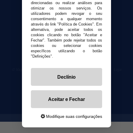
direcionadas ou realizar análises para
otimizar os nossos serviços. Os
Segurança e privacidade
utilizadores podem revogar o seu
Termos e Condições de Uso
consentimento a qualquer momento
Política de privacidade
através do link "Política de Cookies". Em
alternativa, pode aceitar todos os
Política de cookies
cookies clicando no botão "Aceitar e
Fechar". Também pode rejeitar todos os
cookies ou selecionar cookies
específicos utilizando o botão
"Definições".
© VaporPlanet.pt
|
Compre Cigarros Eletrônicos
|
Loja
Cigarrillos Electronicos
Declínio
Yopi Online SL CIF: B90451832
Aceitar e Fechar
Modifique suas configurações