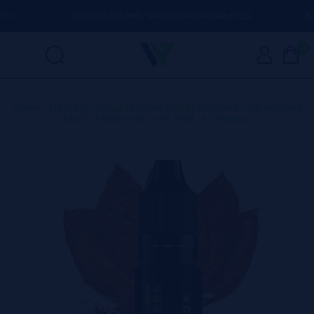
A
(+34) 674 656 090 / INFO@VAPORPLANET.ES
PORT
0
Home
>
Líquidos
>
Líquidos com sais de nicotina
>
XO HAVANA
SALTS
>
Romeo Nic Salt 10ml - Xo Havana