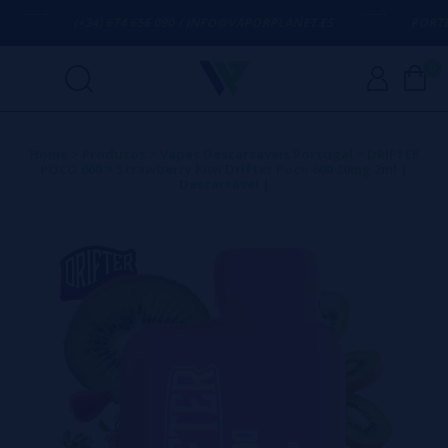
(+34) 674 656 090 / INFO@VAPORPLANET.ES
PORTES 
0
Home
>
Produtos
>
Vapes Descartáveis Portugal
>
DRIFTER
POCO 600
>
Strawberry Kiwi Drifter Poco 600 20mg 2ml |
Descartável |