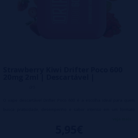
Strawberry Kiwi Drifter Poco 600
20mg 2ml | Descartável |
0/5
O vape descartável Drifter Poco 600 é a escolha ideal para quem
busca praticidade, desempenho e sabor intenso em um formato
compacto. Equipado com uma bateria de 800mAh e um tanque de 2ml
veja mais...
5,95€
com 20mg de nicotina, este dispositivo proporciona até 600
vaporizações completas, consistentes e saborosas por uso 🔥.