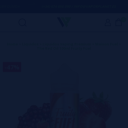
R DÚVIDA
(+34) 674 656 090 / INFO@VAPORPLANET.ES
0
Home
>
Líquidos
>
Líquidos Vaping Premium
>
Maison Fuel
>
The Red Oil 100ml Fruity Fuel
-47%