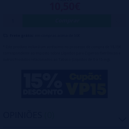
10,50€
cor vermelha e polpa doce e derretida, essas frutas combinam
perfeitamente com os sabores poderosos das romãs.
Proporção PG/VG 30/70
Comprar
Embalagem: Frasco de PE de 120 ml com tampa à prova de crianças
Conteúdo 100ml
Nicotina 0mg
Frete grátis:
em compras acima de 50€
* Este produto incluirá um acréscimo no processo de compra de 18,15€
correspondente ao Imposto sobre Líquidos para Cigarros Eletrônicos e
outros Produtos relacionados ao Tabaco (Líquidos de 0 a 15 mg).
OPINIÕES
(0)