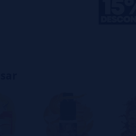
0%
0%
0%
0%
0%
eiro a deixar um? Sua opinião é
isar