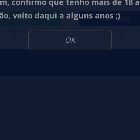
im, confirmo que tenho mais de 18 
Envio e devoluções
Termo
lquimia
Formas de pagamento
Políti
ão, volto daqui a alguns anos ;)
IR
CANCELAR
Contato
Políti
Tendré que volver a
Me quedo aquí sin
iniciar sesión
cambiar el idioma
OK
igarrillos Electronicos