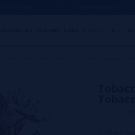
AQUI ESTAMOS
PARA AJUDÁ-LO COM QUALQ
LÍQUIDOS
DIY - ALQUIMIA
FLASH
NOVIDADES
HIGH END
 com sais de nicotina
>
Tobacco's Nic Salts
>
Tobacco Coffee
Tobacc
Tobacc
0/5
O Tobacco Coffe