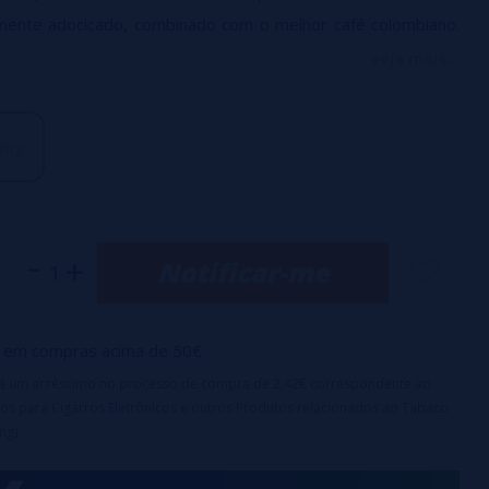
emente adocicado, combinado com o melhor café colombiano.
az de parar de vaporizá-lo!
veja mais...
l
 mg
 crianças
50% PG
a 11 e 20 mg/ml
Notificar-me
em compras acima de 50€
irá um acréscimo no processo de compra de 2,42€ correspondente ao
os para Cigarros Eletrônicos e outros Produtos relacionados ao Tabaco
mg).