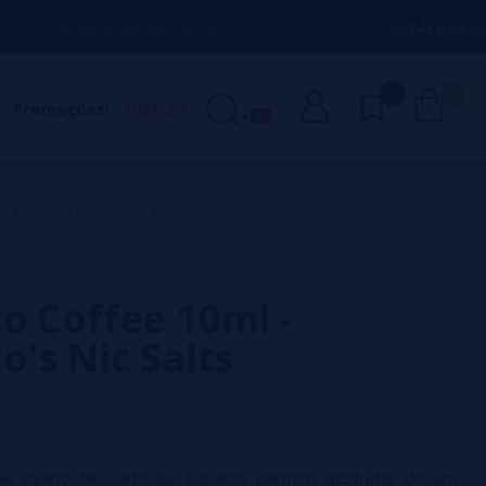
UER DÚVIDA
(+34) 674 656 090 / INFO@
0
0
Promoções!
OUTLET
 10ml - Tobacco's Nic Salts
o Coffee 10ml -
o's Nic Salts
e líquido Nic Salts da Tobacco permite desfrutar de um