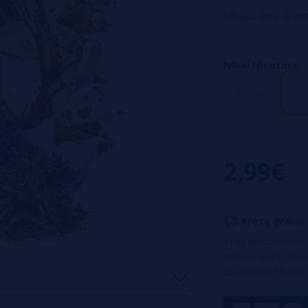
tabaco loiro lev
Você não será cap
Caracteristicas:
Nível Nicotina:
frasco líquido 10m
10 mg
20
boné resistente a
Base: 50% VG / 
Sais de nicotina 
2,99€
Frete grátis:
* Este produto inclu
Imposto sobre Líquid
(Líquidos de 16 a 20 