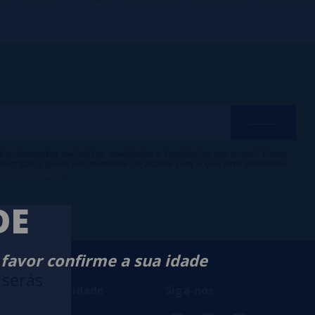
ber descontos exclusivos, novidades e tendências por e-mail. Posso
 inscrição a qualquer momento de acordo com o que está declarado
 de Publicidade
.
DE
 favor confirme a sua idade
 serás
ança e privacidade
Siga-nos