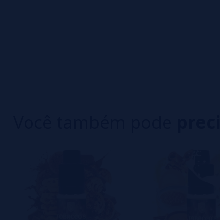
0/5
5 estrelas
Seja o primeiro a deixar um comentário
4 estrelas
3 estrelas
Escreva sua opinião sobre este produto
2 estrelas
1 estrelas
Ainda não há comentários, você quer ser o prim
importante para nós!
Você também pode
prec