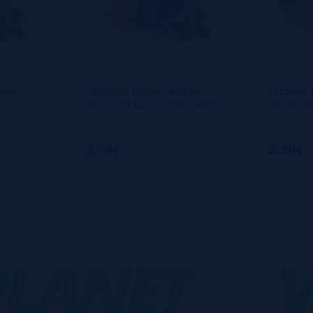
0ml -
Tobacco Glazed Donut
Tribella
s
10ml - Tobacco's Nic Salts
Nic Salts
2,99€
2,99€
NET
-
VAP