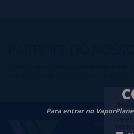
PARTICIPE DO NOSS
Fazer parte da família
VaporPlanet
lhe dá a
promoções exclusivas, o que você está esper
C
¡Hola
Para entrar no VaporPlanet
Te es
VaporPlanet
redir