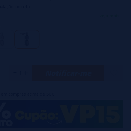
alação indireta.
ina única que permite fácil montagem.
veja mais...
l e enchido por cima desparafusando a tampa superior.
ação tipo cúpula que maximiza a reprodução do sabor.
tável através de 4 pinos intercambiáveis inseridos sob a
 1,2 e 1,4 mm), bem como um anel de controle de fluxo de ar.
POM (incluído).
Notificar-me
em compras acima de 50€