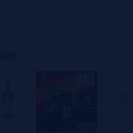
0%
0%
0%
0%
0%
isar
eiro a deixar um? Sua opinião é