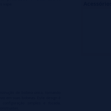
Acessório
s vape.
strução de bobina única, tornando
avio em suas bobinas. Este design é
configuração simples e focada,
onstruídas.