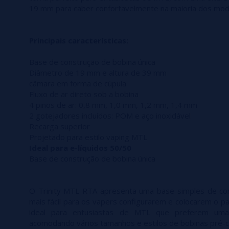
19 mm para caber confortavelmente na maioria dos mod
Principais características:
Base de construção de bobina única
Diâmetro de 19 mm e altura de 39 mm
câmara em forma de cúpula
Fluxo de ar direto sob a bobina
4 pinos de ar: 0,8 mm, 1,0 mm, 1,2 mm, 1,4 mm
2 gotejadores incluídos: POM e aço inoxidável
Recarga superior
Projetado para estilo vaping MTL
Ideal para e-líquidos 50/50
Base de construção de bobina única
O Trinity MTL RTA apresenta uma base simples de con
mais fácil para os vapers configurarem e colocarem o p
ideal para entusiastas de MTL que preferem uma 
acomodando vários tamanhos e estilos de bobinas pré-c