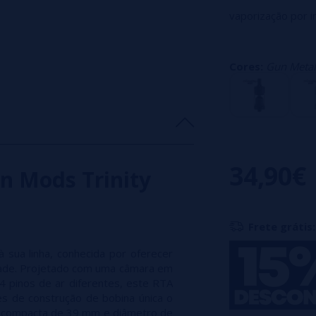
vaporização por in
Plataforma de bob
Capacidade de 2m
Cores:
Gun Metal
Câmara de atomiz
Fluxo de ar ajus
bobina (0,8, 1,0,
Diâmetro 19mm.
Drip em SS316 ou 
34,90€
n Mods Trinity
Frete grátis:
sua linha, conhecida por oferecer
idade. Projetado com uma câmara em
4 pinos de ar diferentes, este RTA
es de construção de bobina única o
ra compacta de 39 mm e diâmetro de