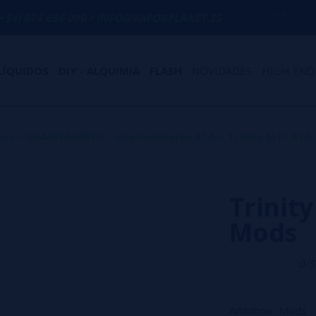
 090 / INFO@VAPORPLANET.ES
PORTES GRÁ
LÍQUIDOS
DIY - ALQUIMIA
FLASH
NOVIDADES
HIGH END
tos
>
RDA/RTA/RDTA
>
Atomizadores RTA
>
Trinity MTL RTA
Trinit
Mods
0/5
Ambition Mods 