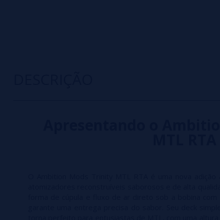
DESCRIÇÃO
Apresentando o Ambitio
MTL RTA
O Ambition Mods Trinity MTL RTA é uma nova adição à 
atomizadores reconstruíveis saborosos e de alta qual
forma de cúpula e fluxo de ar direto sob a bobina com 
garante uma entrega precisa do sabor. Seu deck simpl
torna perfeito para entusiastas de MTL, com uma altu