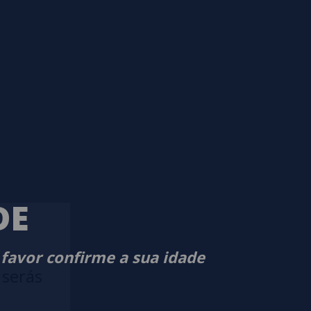
DE
 favor confirme a sua idade
 serás