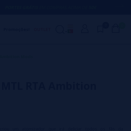
TIS
EM COMPRAS ACIMA DE
50€
AQUI ES
0
0
Promoções!
OUTLET
 Ambition Mods
y MTL RTA Ambition
criou um atomizador que irá deliciar todos os fãs da