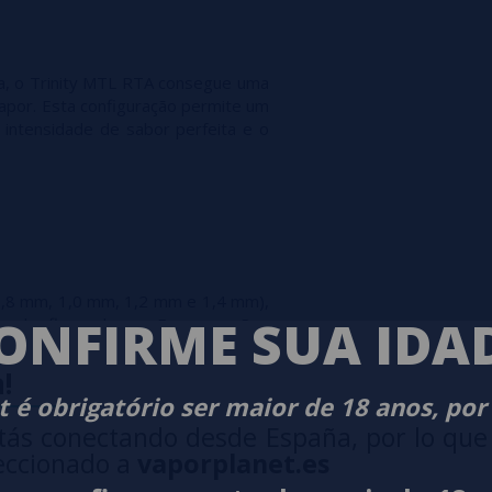
na, o Trinity MTL RTA consegue uma
apor. Esta configuração permite um
a intensidade de sabor perfeita e o
(0,8 mm, 1,0 mm, 1,2 mm e 1,4 mm),
ONFIRME SUA IDA
cia de fluxo de ar. Essas opções
 para atender às suas preferências
ou um pouco mais frouxa.
!
 é obrigatório ser maior de 18 anos, por
tás conectando desde España, por lo que
eccionado a
vaporplanet.es