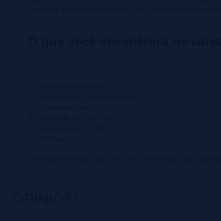
suave na garganta e um sabor rico, melhorando a experi
O que você encontrará na caix
1 x Trindade MTL RTA
1 x kit de substituição
1 x tubo de vidro de substituição
1 x chave de fenda
4 x pinos de ar: 0.8/1.0/1.2/1.4
1 x gotejamento POM
1 x Manual do Usuário
Este pacote inclui todos os itens essenciais para confi
RTA.
OPINIÕES
(0)