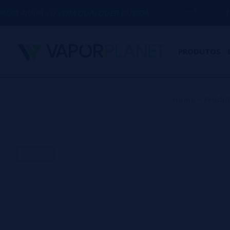
O COM QUALQUER DÚVIDA
(+34) 674 656
PRODUTOS
Home
>
Produ