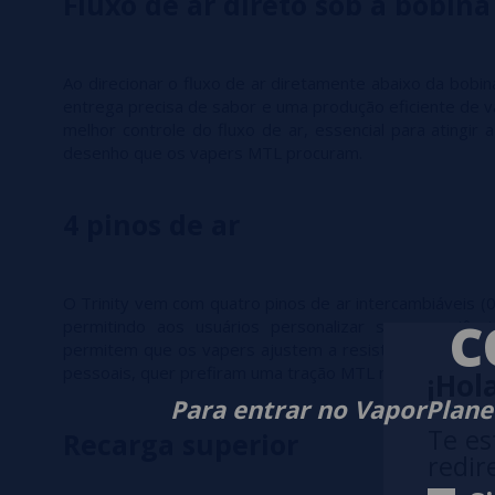
Fluxo de ar direto sob a bobina
Ao direcionar o fluxo de ar diretamente abaixo da bobi
entrega precisa de sabor e uma produção eficiente de v
melhor controle do fluxo de ar, essencial para atingir 
desenho que os vapers MTL procuram.
4 pinos de ar
O Trinity vem com quatro pinos de ar intercambiáveis 
C
permitindo aos usuários personalizar sua experiên
permitem que os vapers ajustem a resistência à tração
pessoais, quer prefiram uma tração MTL mais apertada 
¡Hola
Para entrar no VaporPlanet
Te es
Recarga superior
redir