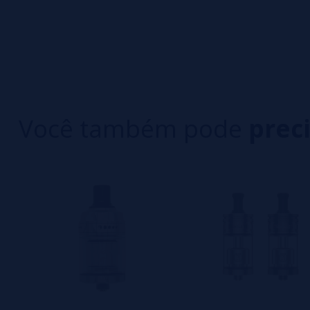
0/5
5 estrelas
Seja o primeiro a deixar um comentário
4 estrelas
3 estrelas
Escreva sua opinião sobre este produto
2 estrelas
1 estrelas
Você também pode
prec
Ainda não há comentários, você quer ser o prim
importante para nós!