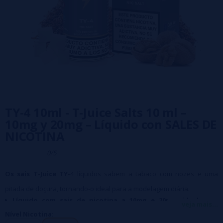
TY-4 10ml - T-Juice Salts 10 ml –
10mg y 20mg – Líquido con SALES DE
NICOTINA
0/5
Os sais T-Juice TY-
4 líquidos sabem a tabaco com nozes e uma
pitada de doçura, tornando-o ideal para a modelagem diária.
Líquido com sais de nicotina a 10mg e 20mg, ideal para
veja mais...
utilização com PODs.
Nível Nicotina:
Garrafa de 10ml resistente às crianças