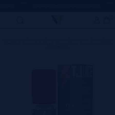
VIDA
(+34) 674 656 090 / INFO@VAPORPLANET.ES
0
Home
>
Líquidos
>
Líquidos com sais de nicotina
>
T-Juice Salt
>
TY-4 10ml - T-Juice Salts 10 ml – 10mg y 20mg – Líquido con SALES
DE NICOTINA