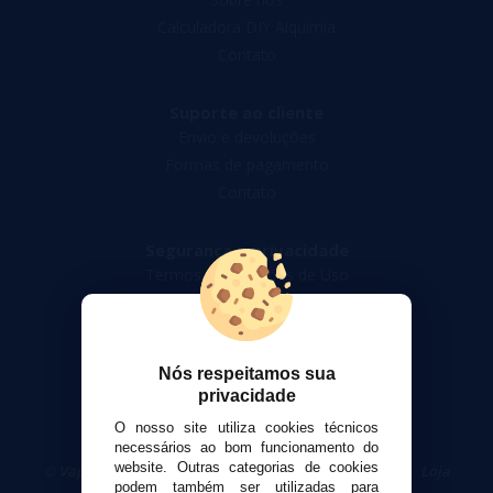
Calculadora DIY Alquimia
Contato
Suporte ao cliente
Envio e devoluções
Formas de pagamento
Contato
Segurança e privacidade
Termos e Condições de Uso
Política de privacidade
Política de cookies
Nós respeitamos sua
privacidade
O nosso site utiliza cookies técnicos
necessários ao bom funcionamento do
website. Outras categorias de cookies
© VaporPlanet.pt
|
Compre Cigarros Eletrônicos
|
Loja
podem também ser utilizadas para
Cigarrillos Electronicos