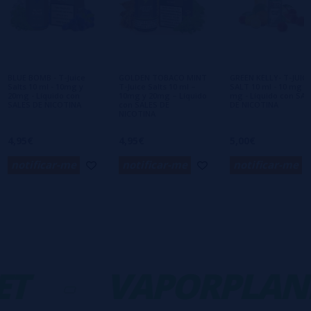
Ainda não há comentários, você quer ser o
primeiro a deixar um? Sua opinião é
importante para nós!
BLUE BOMB - T-Juice
GOLDEN TOBACO MINT
GREEN KELLY- T-JUICE
Salts 10 ml - 10mg y
T-Juice Salts 10 ml –
SALT 10 ml - 10 mg y 
20mg - Líquido con
10mg y 20mg – Líquido
mg - Líquido con SAL
SALES DE NICOTINA
con SALES DE
DE NICOTINA
NICOTINA
4,95€
4,95€
5,00€
notificar-me
notificar-me
notificar-me
T
-
VAPORPLANE