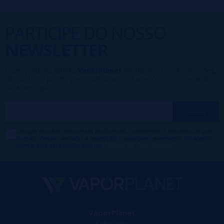
PARTICIPE DO NOSSO
NEWSLETTER
Fazer parte da família
VaporPlanet
lhe dá acesso a Promoções,
descontos e promoções exclusivas, o que você está esperando
para participar?
Desejo receber descontos exclusivos, novidades e tendências por
e-mail. Posso cancelar a inscrição a qualquer momento de acordo
com o que está declarado na
Política de Publicidade
.
VaporPlanet
Sobre nós