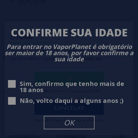
50% PG / 50 VG
CONFIRME SUA IDADE
¡Hola!
Para entrar no VaporPlanet é obrigatório
Te estás conectando desde España, por lo que
ser maior de 18 anos, por favor confirme a
OPINIÕES
(0)
sua idade
serás redireccionado a
vaporplanet.es
IR
5 estrelas
0%
Sim, confirmo que tenho mais de
4 estrelas
0%
18 anos
Tendré que volver a iniciar sesión
Você também pode
precisar
3 estrelas
0%
Não, volto daqui a alguns anos ;)
2 estrelas
0%
CANCELAR
1 estrelas
0%
0/5
Seja o primeiro a deixar um comentário
Me quedo aquí sin cambiar el idioma
OK
Escreva sua opinião sobre este produto