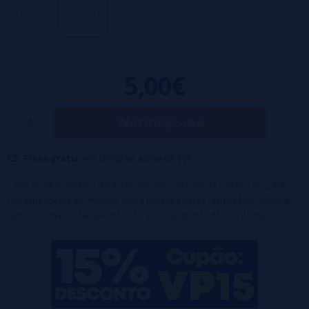
líquido vaping ao longo do dia, especialmente para aqueles que
10 mg
20 mg
recentemente pararam de fumar.
Líquido com sais de nicotina a 20mg ideal
para usar con PODs
Garrafa de 10ml para crianças
50 PG - 50 VG
5,00€
Notificar-me
Frete grátis:
em compras acima de 50€
* Este produto incluirá um acréscimo no processo de compra de 2,42€
correspondente ao Imposto sobre Líquidos para Cigarros Eletrônicos e
outros Produtos relacionados ao Tabaco (Líquidos de 16 a 20 mg).