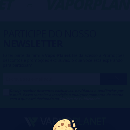
T
-
VAPORPLANE
PARTICIPE DO NOSSO
NEWSLETTER
Fazer parte da família
VaporPlanet
lhe dá acesso a Promoções,
descontos e promoções exclusivas, o que você está esperando
para participar?
Desejo receber descontos exclusivos, novidades e tendências por
e-mail. Posso cancelar a inscrição a qualquer momento de acordo
com o que está declarado na
Política de Publicidade
.