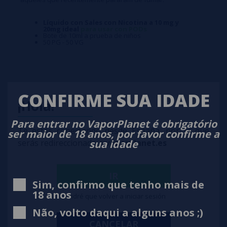
Líquido con Sales con Nicotina a 10 mg y
20mg ideal
para usar con PODs
Bote de 10ml a prueba de niños
50 PG - 50 VG
CONFIRME SUA IDADE
¡Hola!
Para entrar no VaporPlanet é obrigatório
Te estás conectando desde España, por lo que
ser maior de 18 anos, por favor confirme a
sua idade
serás redireccionado a
vaporplanet.es
IR
Sim, confirmo que tenho mais de
18 anos
Tendré que volver a iniciar sesión
Não, volto daqui a alguns anos ;)
CANCELAR