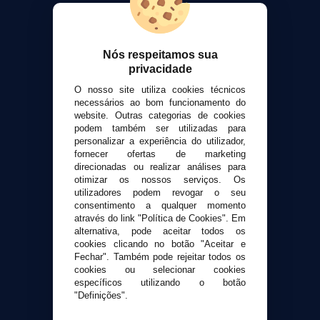
VaporPlanet
Sobre nós
Calculadora DIY Alquimia
Nós respeitamos sua
privacidade
Contato
O nosso site utiliza cookies técnicos
necessários ao bom funcionamento do
Suporte ao cliente
website. Outras categorias de cookies
Envio e devoluções
podem também ser utilizadas para
personalizar a experiência do utilizador,
Formas de pagamento
fornecer ofertas de marketing
Contato
direcionadas ou realizar análises para
otimizar os nossos serviços. Os
utilizadores podem revogar o seu
Segurança e privacidade
consentimento a qualquer momento
Termos e Condições de Uso
através do link "Política de Cookies". Em
Política de privacidade
alternativa, pode aceitar todos os
cookies clicando no botão "Aceitar e
Política de cookies
Fechar". Também pode rejeitar todos os
cookies ou selecionar cookies
específicos utilizando o botão
"Definições".