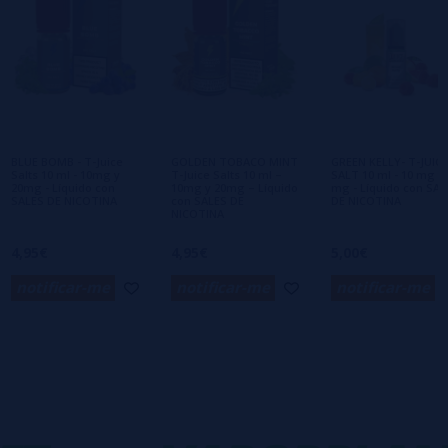
Escreva sua opinião sobre este produto
Ainda não há comentários, você quer ser o
primeiro a deixar um? Sua opinião é
importante para nós!
BLUE BOMB - T-Juice
GOLDEN TOBACO MINT
GREEN KELLY- T-JUICE
Salts 10 ml - 10mg y
T-Juice Salts 10 ml –
SALT 10 ml - 10 mg y 
20mg - Líquido con
10mg y 20mg – Líquido
mg - Líquido con SAL
SALES DE NICOTINA
con SALES DE
DE NICOTINA
NICOTINA
4,95€
4,95€
5,00€
notificar-me
notificar-me
notificar-me