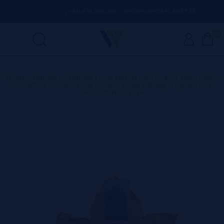
ÚVIDA
(+34) 674 656 090 / INFO@VAPORPLANET.ES
0
Home
>
Líquidos
>
Líquidos com sais de nicotina
>
T-Juice Salt
>
UK SMOKES - T-JUICE SALT 10 ml - 10 mg y 20 mg - Líquido con
SALES DE NICOTINA