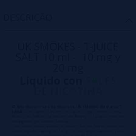
DESCRIÇÃO
UK SMOKES - T-JUICE
SALT 10 ml - 10 mg y
20 mg
Líquido con
SALES
DE NICOTINA
O líquido com sais da Nicotine UK SMOKES da marca T-
JUICE
é o sabor clássico do tabaco que combina notas
fracas de folhas de tabaco de Burley e Latakia com um
tabagismo que é muito familiar.
Seu sabor sutil e suave de tabaco faz do Reino Unido um
ótimo líquido vaping ao longo do dia, especialmente para
aqueles que recentemente pararam de fumar.