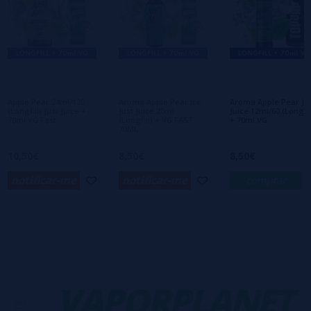
Escreva sua opinião sobre este produto
Ainda não há comentários, você quer ser o
primeiro a deixar um? Sua opinião é
importante para nós!
Apple Pear 24ml/120
Aroma Apple Pear Ice
Aroma Apple Pear Ju
(Longfill) Just Juice +
Just Juice 20ml
Juice 12ml/60 (Longfil
70ml VG Fast
(Longfill) + VG FAST
+ 70ml VG
70ML
10,50€
8,50€
8,50€
notificar-me
notificar-me
comprar
-
VAPORPLANET