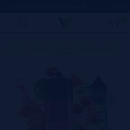
(+34) 674 656 090 / INFO@VAPORPLANET.ES
PORTES GRÁTIS
E
0
Home
>
Líquidos
>
Longfills【NOVO FORMATO】
>
Just Juice
Longfills
>
Watermelon Cherry 24ml/120 (Longfill) Just Juice +
70ml VG Fast