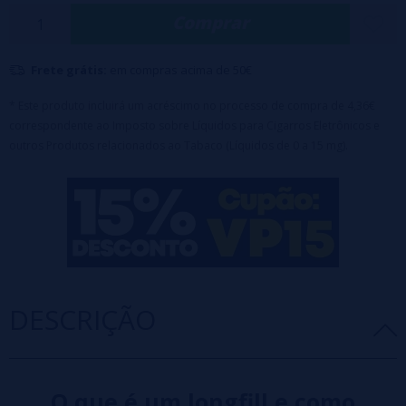
Principais características:
Comprar
Garrafa PET de 120 ml com 24 ml de concentrado de aroma (100%
PG)
Equipado com tampa de segurança à prova de crianças.
Frete grátis:
em compras acima de 50€
Tempo de maceração recomendado: 2 a 7 dias.
Nota importante:
Este produto é um concentrado aromático e
* Este produto incluirá um acréscimo no processo de compra de 4,36€
correspondente ao Imposto sobre Líquidos para Cigarros Eletrônicos e
requer diluição antes do uso.
outros Produtos relacionados ao Tabaco (Líquidos de 0 a 15 mg).
DESCRIÇÃO
O que é um longfill e como