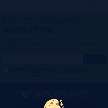
PARTICIPE DO NOSSO
NEWSLETTER
Fazer parte da família
VaporPlanet
lhe dá acesso a Promoções,
descontos e promoções exclusivas, o que você está esperando
para participar?
Desejo receber descontos exclusivos, novidades e tendências por
e-mail. Posso cancelar a inscrição a qualquer momento de acordo
com o que está declarado na
Política de Publicidade
.
VaporPlanet