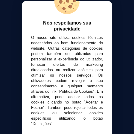
Sobre nós
Calculadora DIY Alquimia
Contato
Nós respeitamos sua
privacidade
Suporte ao cliente
O nosso site utiliza cookies técnicos
necessários ao bom funcionamento do
Envio e devoluções
website. Outras categorias de cookies
Formas de pagamento
podem também ser utilizadas para
Contato
personalizar a experiência do utilizador,
fornecer ofertas de marketing
direcionadas ou realizar análises para
Segurança e privacidade
otimizar os nossos serviços. Os
utilizadores podem revogar o seu
Termos e Condições de Uso
consentimento a qualquer momento
Política de privacidade
através do link "Política de Cookies". Em
Política de cookies
alternativa, pode aceitar todos os
cookies clicando no botão "Aceitar e
Fechar". Também pode rejeitar todos os
cookies ou selecionar cookies
específicos utilizando o botão
"Definições".