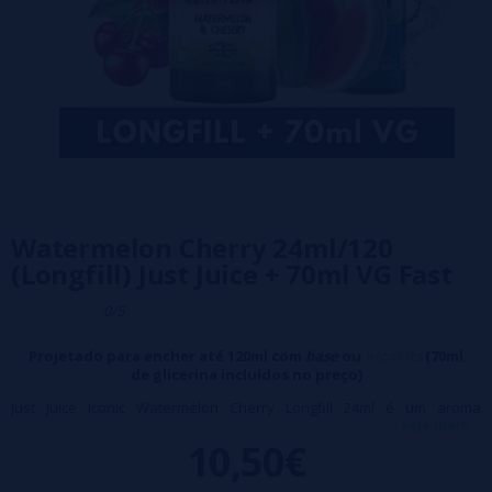
Watermelon Cherry 24ml/120
(Longfill) Just Juice + 70ml VG Fast
0/5
Projetado para encher até 120ml com
base
ou
nicokits
(70ml
de glicerina incluídos no preço)
Just Juice Iconic Watermelon Cherry Longfill 24ml é um aroma
veja mais...
concentrado que funde o frescor suculento da melancia com o sabor
10,50€
doce da cereja em cada tragada.