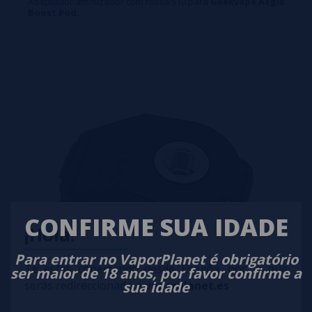
Adaptador atomizador com rosca 510 para
Geekvape Aegis
Boost Pod.
CONFIRME SUA IDADE
¡Hola!
Para entrar no VaporPlanet é obrigatório
Te estás conectando desde España, por lo que
ser maior de 18 anos, por favor confirme a
sua idade
serás redireccionado a
vaporplanet.es