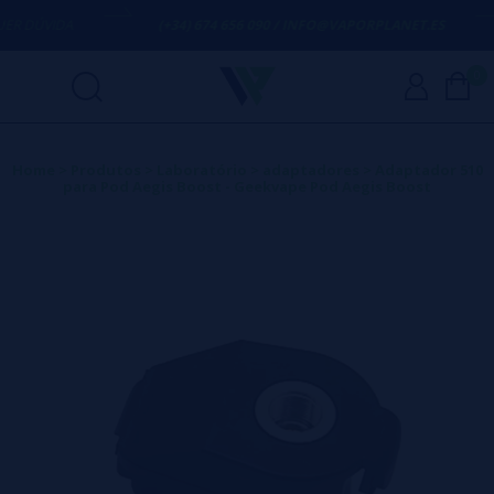
 DÚVIDA
(+34) 674 656 090 / INFO@VAPORPLANET.ES
0
Home
>
Produtos
>
Laboratório
>
adaptadores
>
Adaptador 510
para Pod Aegis Boost - Geekvape Pod Aegis Boost