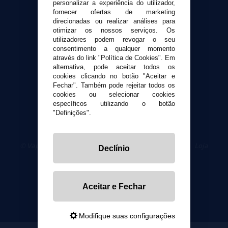
personalizar a experiência do utilizador,
Formas de pagamento
fornecer ofertas de marketing
Contato
direcionadas ou realizar análises para
otimizar os nossos serviços. Os
utilizadores podem revogar o seu
Segurança e privacidade
consentimento a qualquer momento
Termos e Condições de Uso
através do link "Política de Cookies". Em
Política de privacidade
alternativa, pode aceitar todos os
cookies clicando no botão "Aceitar e
Política de cookies
Fechar". Também pode rejeitar todos os
cookies ou selecionar cookies
específicos utilizando o botão
"Definições".
© VaporPlanet.pt
|
Compre Cigarros Eletrônicos
|
Loja
Declínio
Cigarrillos Electronicos
Yopi Online SL CIF: B90451832
Aceitar e Fechar
Modifique suas configurações