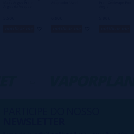
Max / Argus Pro e
Adaptador Uwell
Pro - Geekvape Pod
Argus da Voopoo
Aegis
5,50€
6,90€
5,90€
notificar-me
notificar-me
notificar-me
ET
-
VAPORPLAN
PARTICIPE DO NOSSO
NEWSLETTER
Fazer parte da família
VaporPlanet
lhe dá acesso a Promoções,