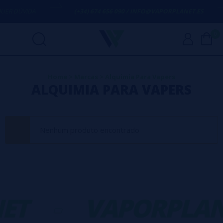
ER DÚVIDA
(+34) 674 656 090 / INFO@VAPORPLANET.ES
0
Home
>
Marcas
>
Alquimia Para Vapers
ALQUIMIA PARA VAPERS
Nenhum produto encontrado
ET
-
VAPORPLAN