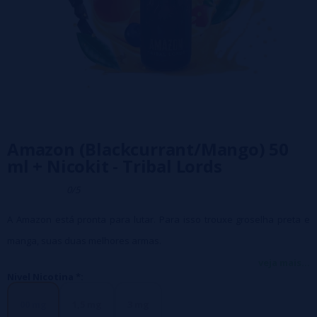
Amazon (Blackcurrant/Mango) 50
ml + Nicokit - Tribal Lords
0/5
A Amazon está pronta para lutar. Para isso trouxe groselha preta e
manga, suas duas melhores armas.
Relação PG/GV 50/50
veja mais...
Nivel Nicotina *:
Embalagem Frasco PE de 60 ml com tampa de segurança para
crianças.
00 mg
1,5 mg
3 mg