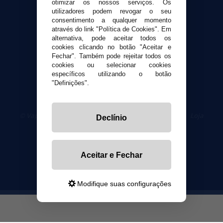
otimizar os nossos serviços. Os
utilizadores podem revogar o seu
Segurança e privacidade
consentimento a qualquer momento
Termos e Condições de Uso
através do link "Política de Cookies". Em
alternativa, pode aceitar todos os
Política de privacidade
cookies clicando no botão "Aceitar e
Política de cookies
Fechar". Também pode rejeitar todos os
cookies ou selecionar cookies
específicos utilizando o botão
"Definições".
© VaporPlanet.pt
|
Compre Cigarros Eletrônicos
|
Loja
Declínio
Cigarrillos Electronicos
Yopi Online SL CIF: B90451832
Aceitar e Fechar
Modifique suas configurações