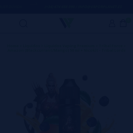
R DÚVIDA
(+34) 674 656 090 / INFO@VAPORPLANET.ES
0
Home
>
Líquidos
>
Líquidos Vaping Premium
>
Tribal Force
>
Amazon (Blackcurrant/Mango) 50 ml + Nicokit - Tribal Lords