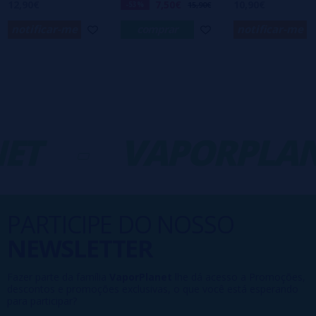
12,90€
7,50€
10,90€
-53%
15,90€
notificar-me
comprar
notificar-me
ET
-
VAPORPLAN
PARTICIPE DO NOSSO
NEWSLETTER
Fazer parte da família
VaporPlanet
lhe dá acesso a Promoções,
descontos e promoções exclusivas, o que você está esperando
para participar?