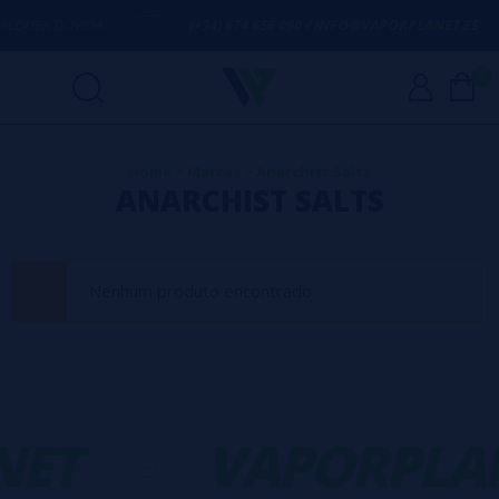
LQUER DÚVIDA
(+34) 674 656 090 / INFO@VAPORPLANET.ES
0
Home
>
Marcas
>
Anarchist Salts
ANARCHIST SALTS
Nenhum produto encontrado
NET
-
VAPORPLA