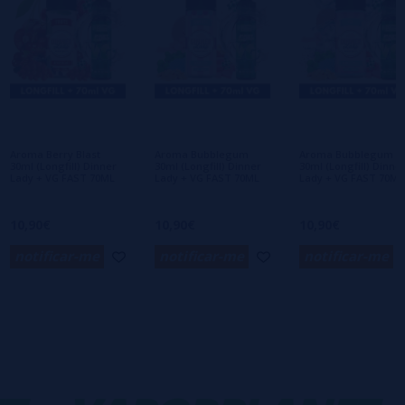
Escreva sua opinião sobre este produto
Ainda não há comentários, você quer ser o
primeiro a deixar um? Sua opinião é
importante para nós!
Aroma Berry Blast
Aroma Bubblegum
Aroma Bubblegum IC
30ml (Longfill) Dinner
30ml (Longfill) Dinner
30ml (Longfill) Dinne
Lady + VG FAST 70ML
Lady + VG FAST 70ML
Lady + VG FAST 70ML
10,90€
10,90€
10,90€
notificar-me
notificar-me
notificar-me