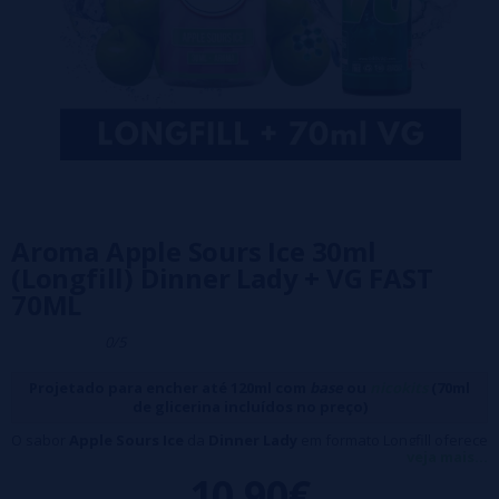
Aroma Apple Sours Ice 30ml
(Longfill) Dinner Lady + VG FAST
70ML
0/5
Projetado para encher até 120ml com
base
ou
nicokits
(70ml
de glicerina incluídos no preço)
O sabor
Apple Sours Ice
da
Dinner Lady
em formato Longfill oferece
veja mais...
uma mistura perfeita de doce e azedo, com o sabor intenso e
10,90€