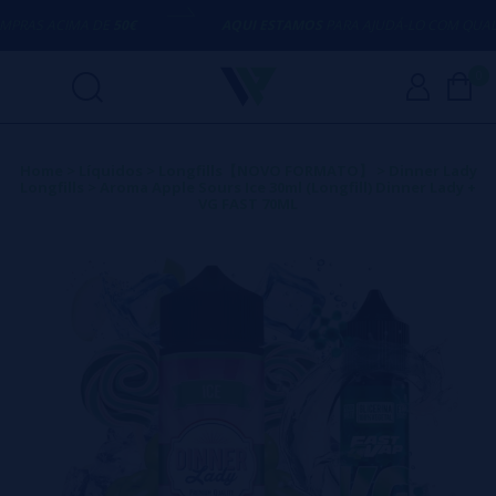
AS ACIMA DE
50€
AQUI ESTAMOS
PARA AJUDÁ-LO COM QUALQUE
0
Home
>
Líquidos
>
Longfills【NOVO FORMATO】
>
Dinner Lady
Longfills
>
Aroma Apple Sours Ice 30ml (Longfill) Dinner Lady +
VG FAST 70ML