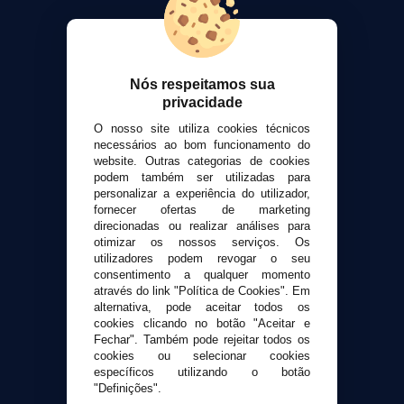
VaporPlanet
Sobre nós
Calculadora DIY Alquimia
Nós respeitamos sua
Contato
privacidade
O nosso site utiliza cookies técnicos
Suporte ao cliente
necessários ao bom funcionamento do
Envio e devoluções
website. Outras categorias de cookies
Formas de pagamento
podem também ser utilizadas para
personalizar a experiência do utilizador,
Contato
fornecer ofertas de marketing
direcionadas ou realizar análises para
otimizar os nossos serviços. Os
Segurança e privacidade
utilizadores podem revogar o seu
Termos e Condições de Uso
consentimento a qualquer momento
Política de privacidade
através do link "Política de Cookies". Em
alternativa, pode aceitar todos os
Política de cookies
cookies clicando no botão "Aceitar e
Fechar". Também pode rejeitar todos os
cookies ou selecionar cookies
específicos utilizando o botão
"Definições".