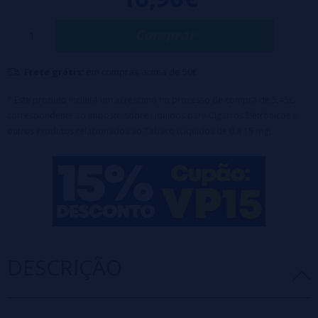
refrescante da maçã verde, acompanhado de um toque de frescor.
Características:
Comprar
Frasco de 120ml
com 30ml de líquido
Diluição
: 25%
Maceração
: 5-10 dias
Frete grátis:
em compras acima de 50€
Tampa de segurança para crianças
Aviso
: Este produto é um sabor e deve ser diluído com PG, VG ou
* Este produto incluirá um acréscimo no processo de compra de 5,45€
VPG de acordo com sua preferência.
correspondente ao Imposto sobre Líquidos para Cigarros Eletrônicos e
outros Produtos relacionados ao Tabaco (Líquidos de 0 a 15 mg).
DESCRIÇÃO