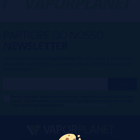
T
VAPORPLANET
PARTICIPE DO NOSSO
NEWSLETTER
Fazer parte da família
VaporPlanet
lhe dá acesso a Promoções,
descontos e promoções exclusivas, o que você está esperando
para participar?
Desejo receber descontos exclusivos, novidades e tendências por
e-mail. Posso cancelar a inscrição a qualquer momento de acordo
com o que está declarado na
Política de Publicidade
.