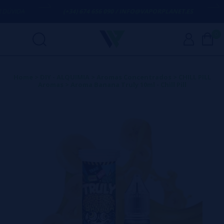
VIDA
(+34) 674 656 090 / INFO@VAPORPLANET.ES
0
Home
>
DIY - ALQUIMIA
>
Aromas Concentrados
>
CHILL PILL
Aromas
>
Aroma Banana Truly 10ml - Chill Pill