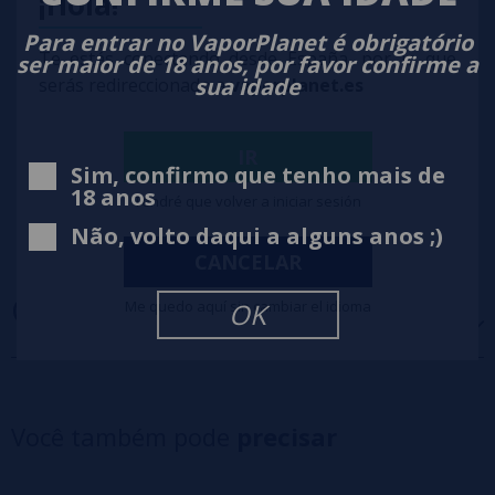
¡Hola!
Para entrar no VaporPlanet é obrigatório
Te estás conectando desde España, por lo que
ser maior de 18 anos, por favor confirme a
sua idade
serás redireccionado a
vaporplanet.es
IR
Sim, confirmo que tenho mais de
18 anos
Tendré que volver a iniciar sesión
Não, volto daqui a alguns anos ;)
CANCELAR
OPINIÕES
(0)
Me quedo aquí sin cambiar el idioma
OK
5 estrelas
0%
4 estrelas
0%
Você também pode
precisar
3 estrelas
0%
2 estrelas
0%