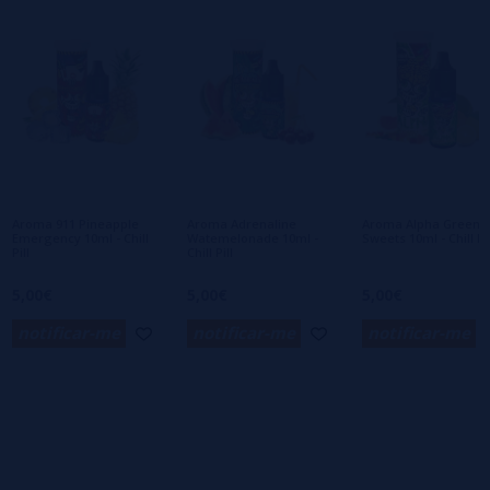
1 estrelas
0%
0/5
Seja o primeiro a deixar um comentário
Escreva sua opinião sobre este produto
Ainda não há comentários, você quer ser o
primeiro a deixar um? Sua opinião é
importante para nós!
Aroma 911 Pineapple
Aroma Adrenaline
Aroma Alpha Greenhi
Emergency 10ml - Chill
Watemelonade 10ml -
Sweets 10ml - Chill Pil
Pill
Chill Pill
5,00€
5,00€
5,00€
notificar-me
notificar-me
notificar-me