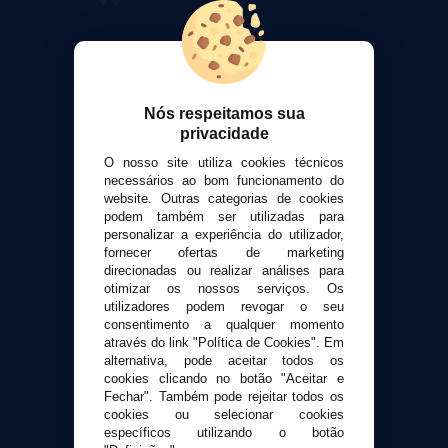
VaporPlanet
Sobre nós
Calculadora DIY Alquimia
Nós respeitamos sua
Contato
privacidade
O nosso site utiliza cookies técnicos
Suporte ao cliente
necessários ao bom funcionamento do
Envio e devoluções
website. Outras categorias de cookies
Formas de pagamento
podem também ser utilizadas para
personalizar a experiência do utilizador,
Contato
fornecer ofertas de marketing
direcionadas ou realizar análises para
otimizar os nossos serviços. Os
Segurança e privacidade
utilizadores podem revogar o seu
Termos e Condições de Uso
consentimento a qualquer momento
Política de privacidade
através do link "Política de Cookies". Em
alternativa, pode aceitar todos os
Política de cookies
cookies clicando no botão "Aceitar e
Fechar". Também pode rejeitar todos os
cookies ou selecionar cookies
específicos utilizando o botão