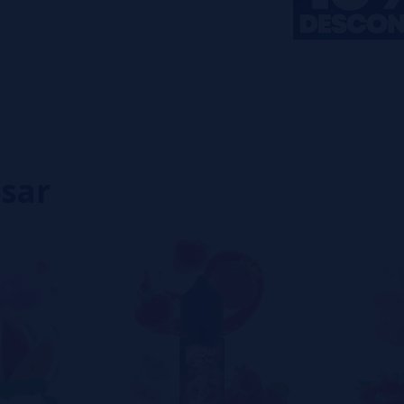
0%
0%
0%
0%
0%
eiro a deixar um? Sua opinião é
isar