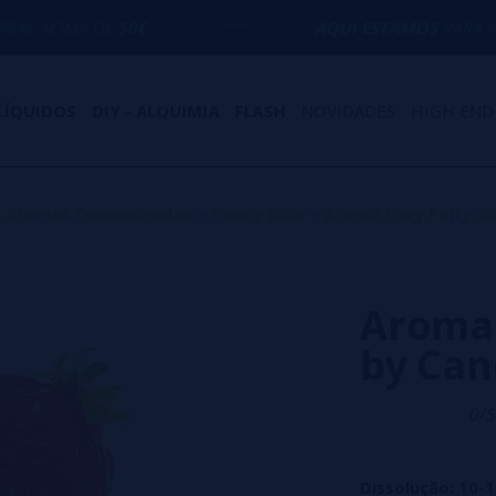
E
50€
AQUI ESTAMOS
PARA AJUDÁ-LO COM
LÍQUIDOS
DIY - ALQUIMIA
FLASH
NOVIDADES
HIGH END
>
Aromas Concentrados
>
Candy juice
>
Aroma Foxy Puffy 3
Aroma 
by Can
0/5
Dissolução: 10-