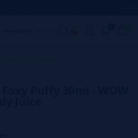
 QUALQUER DÚVIDA
(+34) 674 656 090 /
0
0
Promoções!
OUTLET
0ml - WOW by Candy Juice
Foxy Puffy 30ml - WOW
dy Juice
15%