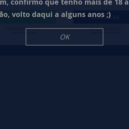
im, confirmo que tenho mais de 18 
Contato
Políti
ão, volto daqui a alguns anos ;)
IR
CANCELAR
igarrillos Electronicos
Tendré que volver a
Me quedo aquí sin
iniciar sesión
cambiar el idioma
OK