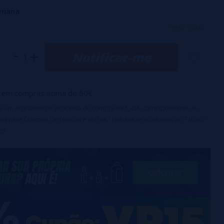
emana
 Puffy da WOW Candy Juice Evolution, um aroma onde se
veja mais...
 doces e voluptuosos. O Foxy Puffy é o epítome da gula e
Notificar-me
ada sopro envolvê-lo na textura mastigável do marshmallow e
elícia frutada do morango.
 memórias de gula e oferece uma experiência de sabor rica
em compras acima de 50€
irá um acréscimo no processo de compra de 5,45€ correspondente ao
do para diluir na base, não consumir diretamente
os para Cigarros Eletrônicos e outros Produtos relacionados ao Tabaco
g).