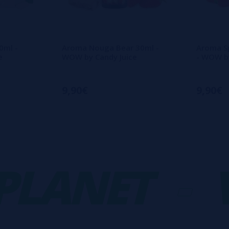
0ml -
Aroma Nouga Bear 30ml -
Aroma S
e
WOW by Candy Juice
- WOW by
9,90€
9,90€
ANET
-
VA