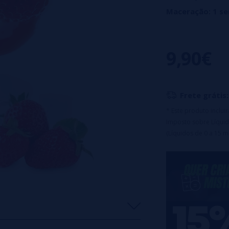
Maceração: 1 s
Descubra o Foxy
misturam sabores
9,90€
astúcia. Deixe c
seduzi-lo com a d
Cada nuvem evoca
Frete grátis:
em prazer.
* Este produto inclu
Aroma concentra
Imposto sobre Líquid
Frasco de 30 ml.
(Líquidos de 0 a 15 m
sem sucralose