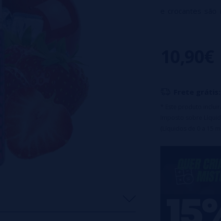
e crocantes são 
quente, que as
caramelizado cr
10,90€
nostálgica.
Um pou
sua atenção. Se
acidez, equilibra
Frete grátis:
Tamanho: 30ml
* Este produto inclu
Dissolução: 15%
Imposto sobre Líquid
Maceração: 1 se
(Líquidos de 0 a 15 m
Para misturar a