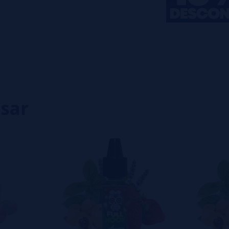
0%
0%
0%
0%
0%
eiro a deixar um? Sua opinião é
isar