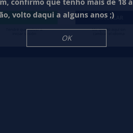
im, confirmo que tenho mais de 18 
Contato
Políti
ão, volto daqui a alguns anos ;)
IR
CANCELAR
igarrillos Electronicos
Tendré que volver a
Me quedo aquí sin
iniciar sesión
cambiar el idioma
OK