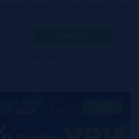
mergulhadas lentamente em caramelo vermelho vivo, ainda
 reveste com uma casquinha doce e crocante. O açúcar
veja mais...
epita levemente, prometendo uma doçura reconfortante e
Comprar
co mais adiante, morangos frescos e suculentos chamam a
u delicado aroma frutado adiciona um toque de frescor e
ndo perfeitamente a doçura da maçã caramelizada.
em compras acima de 50€
irá um acréscimo no processo de compra de 5,45€ correspondente ao
os para Cigarros Eletrônicos e outros Produtos relacionados ao Tabaco
mana
g).
penas com uma base, não consumir diretamente.