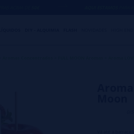
E
50€
AQUI ESTAMOS
PARA AJUDÁ-LO COM
LÍQUIDOS
DIY - ALQUIMIA
FLASH
NOVIDADES
HIGH END
>
Aromas Concentrados
>
FULL MOON Aromas
>
Aroma LOVE
Aroma 
Moon
0/5
Vá até a barraca 