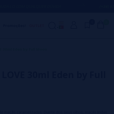
 QUALQUER DÚVIDA
(+34) 674 656 090 /
0
0
Promoções!
OUTLET
 30ml Eden by Full Moon
LOVE 30ml Eden by Full
de maçãs caramelizadas. Diante dos seus olhos, maçãs lindas