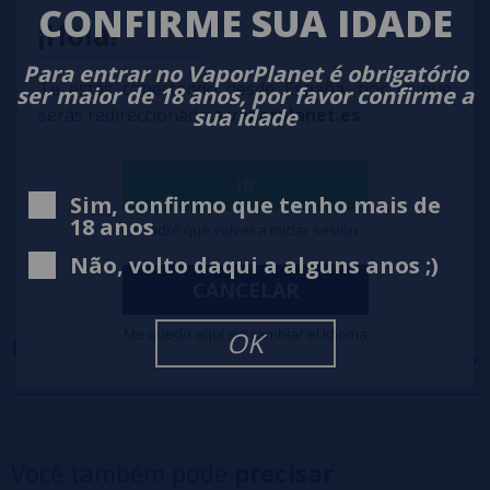
CONFIRME SUA IDADE
¡Hola!
Para entrar no VaporPlanet é obrigatório
Te estás conectando desde España, por lo que
ser maior de 18 anos, por favor confirme a
sua idade
serás redireccionado a
vaporplanet.es
IR
Sim, confirmo que tenho mais de
18 anos
Tendré que volver a iniciar sesión
Não, volto daqui a alguns anos ;)
CANCELAR
Me quedo aquí sin cambiar el idioma
OK
OPINIÕES
(0)
5 estrelas
0%
4 estrelas
0%
Você também pode
precisar
3 estrelas
0%