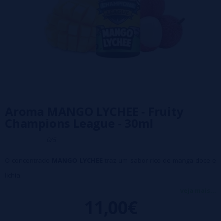
Aroma MANGO LYCHEE - Fruity
Champions League - 30ml
0/5
O concentrado
MANGO LYCHEE
traz um sabor rico de manga doce e
lichia.
➽ Concentração recomendada: 15%.
veja mais...
11,00€
➽ Tempo de maceração recomendado: 3 a 7 dias