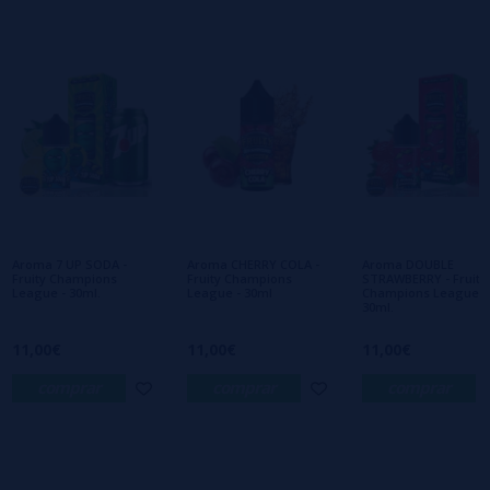
2 estrelas
0%
1 estrelas
0%
0/5
Seja o primeiro a deixar um comentário
Escreva sua opinião sobre este produto
Ainda não há comentários, você quer ser o
primeiro a deixar um? Sua opinião é
importante para nós!
Aroma 7 UP SODA -
Aroma CHERRY COLA -
Aroma DOUBLE
Fruity Champions
Fruity Champions
STRAWBERRY - Fruity
League - 30ml.
League - 30ml
Champions League -
30ml.
11,00€
11,00€
11,00€
comprar
comprar
comprar