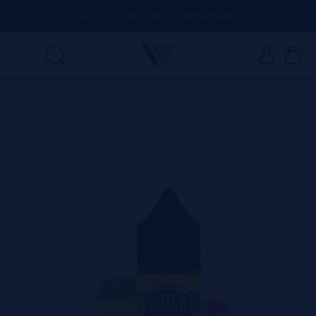
(+34) 674 656 090 / INFO@VAPORPLANET.ES
PORTE
0
Home
>
DIY - ALQUIMIA
>
Aromas Concentrados
>
FRUITY
CHAMPIONS LEAGUE Aromas
>
Aroma MANGO LYCHEE - Fruity
Champions League - 30ml