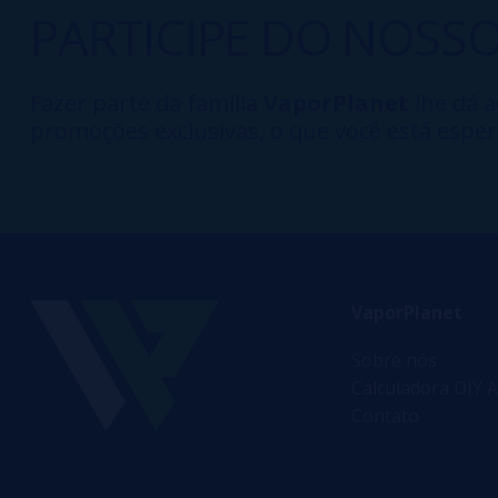
PARTICIPE DO NOSS
Fazer parte da família
VaporPlanet
lhe dá a
promoções exclusivas, o que você está esper
VaporPlanet
Sobre nós
Calculadora DIY A
Contato