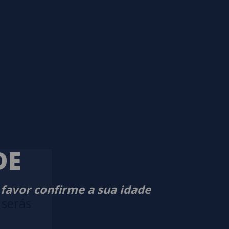
DE
 favor confirme a sua idade
 serás