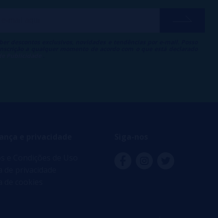
ber descontos exclusivos, novidades e tendências por e-mail. Posso
 inscrição a qualquer momento de acordo com o que está declarado
 de Publicidade
.
ança e privacidade
Siga-nos
s e Condições de Uso
ca de privacidade
ca de cookies