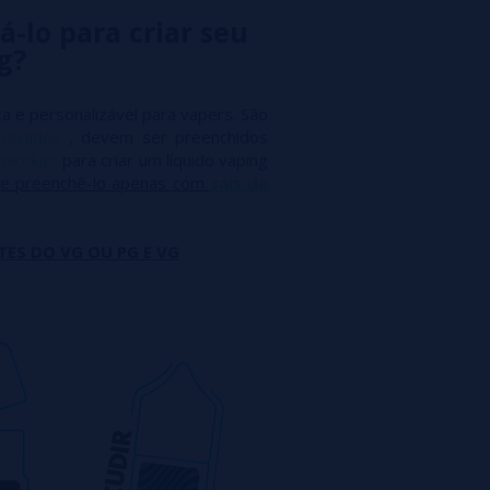
á-lo para criar seu
g?
a e personalizável para vapers. São
entrados
, devem ser preenchidos
m
nicokits
para criar um líquido vaping
e preenchê-lo apenas com
sais de
TES DO VG OU PG E VG