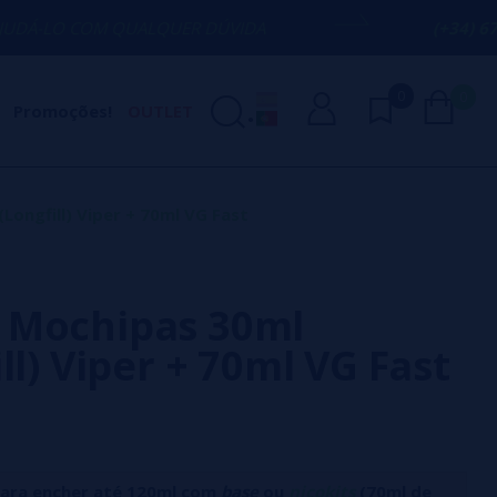
QUALQUER DÚVIDA
(+34) 674 656 090 /
0
0
Promoções!
OUTLET
ongfill) Viper + 70ml VG Fast
 Mochipas 30ml
ll) Viper + 70ml VG Fast
para encher até 120ml com
base
ou
nicokits
(70ml de