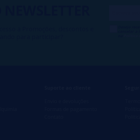
O
NEWSLETTER
Desejo rece
cesso a Promoções, descontos e
cancelar a
ando para participar?
na
Política
Suporte ao cliente
Segur
Envio e devoluções
Termo
lquimia
Formas de pagamento
Políti
Contato
Políti