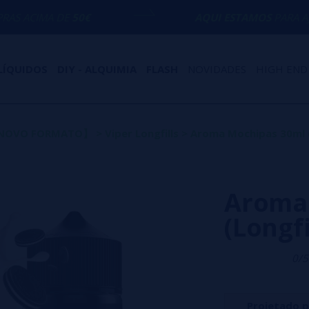
50€
AQUI ESTAMOS
PARA AJUDÁ-LO COM 
LÍQUIDOS
DIY - ALQUIMIA
FLASH
NOVIDADES
HIGH END
s【NOVO FORMATO】
>
Viper Longfills
>
Aroma Mochipas 30ml (L
Aroma
(Longfi
0/5
Projetado 