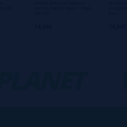
l
Aroma Baklava Tobacco
Aroma B
0ml VG
30ml (Longfill) Viper + 70ml
(Longfill
VG Fast
Fast
14,50€
14,50€
ANET
-
VA