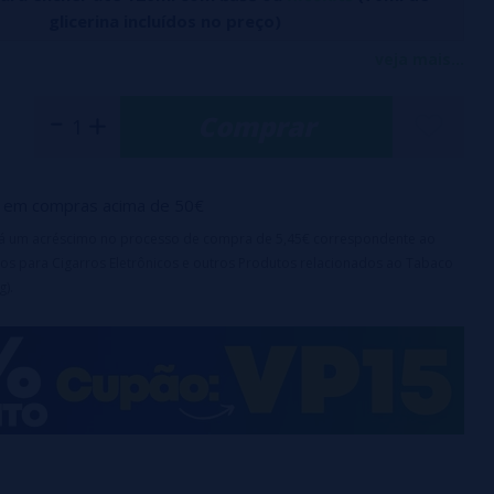
glicerina incluídos no preço)
 da Viper, em formato longo e recheado, combina uma base
veja mais...
coitos Oreo, enriquecida com pedaços de biscoito Lotus e
Comprar
ementes de girassol descascadas, alcançando um perfil de
ances a cada tragada.
icas:
em compras acima de 50€
ml com 30ml de aroma
irá um acréscimo no processo de compra de 5,45€ correspondente ao
os para Cigarros Eletrônicos e outros Produtos relacionados ao Tabaco
rança para crianças
g).
omendada
: 25%
ceração
: 3-5 dias para atingir seu sabor máximo
e:
Este produto é uma fragrância concentrada e requer
uso.