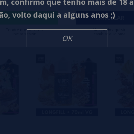
im, confirmo que tenho mais de 18 
0%
ão, volto daqui a alguns anos ;)
0%
IR
CANCELAR
0%
Tendré que volver a
Me quedo aquí sin
iniciar sesión
cambiar el idioma
isar
OK
eiro a deixar um? Sua opinião é