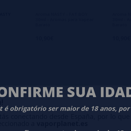
ASTY
Aroma NASTY - FAT BOY
Aroma N
30ml - Aromas para Vapear
30ml - A
Barato
Barato
10,90€
10,90€
ANET
-
VA
ONFIRME SUA IDA
!
 é obrigatório ser maior de 18 anos, por
tás conectando desde España, por lo que
eccionado a
vaporplanet.es