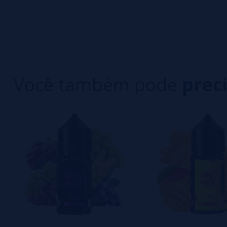
0/5
5 estrelas
Seja o primeiro a deixar um comentário
4 estrelas
3 estrelas
Escreva sua opinião sobre este produto
2 estrelas
1 estrelas
Você também pode
prec
Ainda não há comentários, você quer ser o prim
importante para nós!