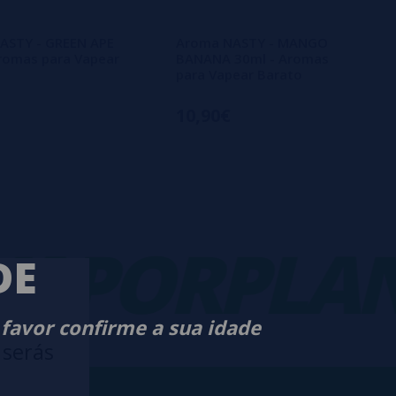
ASTY - GREEN APE
Aroma NASTY - MANGO
romas para Vapear
BANANA 30ml - Aromas
para Vapear Barato
10,90€
PORPLANE
DE
 favor confirme a sua idade
 serás