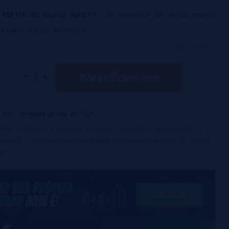
 TEETH da marca NASTY -
O ambiente de verão ameno
o sabor fresco do melão.
alado é agradável, enquanto a exalação é cativante.
veja mais...
Notificar-me
 aroma - Concentração: 15%
em compras acima de 50€
irá um acréscimo no processo de compra de 5,45€ correspondente ao
os para Cigarros Eletrônicos e outros Produtos relacionados ao Tabaco
g).