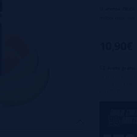
El
aroma DEVIL
melhor descreve 
O gosto quando in
Tamanho: 30 ml
10,90€
Lata de 30 ml de
Frete grátis:
* Este produto inclu
Imposto sobre Líquid
(Líquidos de 0 a 15 m