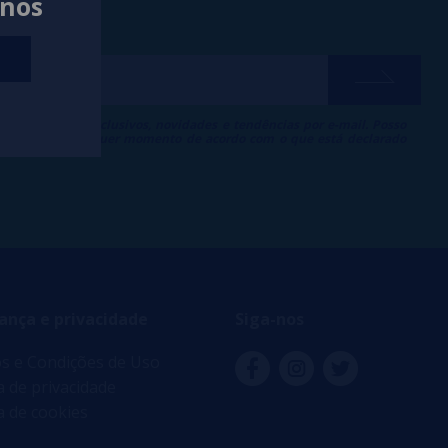
anos
ber descontos exclusivos, novidades e tendências por e-mail. Posso
 inscrição a qualquer momento de acordo com o que está declarado
 de Publicidade
.
ança e privacidade
Siga-nos
s e Condições de Uso
ca de privacidade
ca de cookies