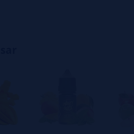
0%
0%
0%
0%
0%
isar
eiro a deixar um? Sua opinião é