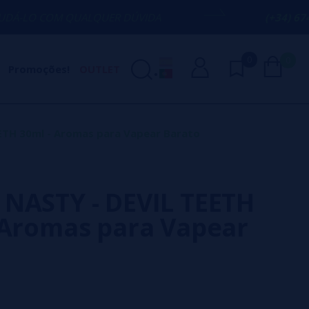
QUALQUER DÚVIDA
(+34) 674 656 090 / 
0
0
Promoções!
OUTLET
ETH 30ml - Aromas para Vapear Barato
NASTY - DEVIL TEETH
 Aromas para Vapear