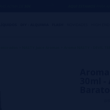
50€
AQUI ESTAMOS
PARA AJUDÁ-LO COM 
LÍQUIDOS
DIY - ALQUIMIA
FLASH
NOVIDADES
HIGH END
centrados
>
NASTY Juice Aromas
>
Aroma NASTY - DEVIL TE
Aroma 
30ml -
Barato
0/5