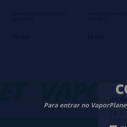
Aroma ASAP GRAPE NASTY
Aroma CUSHMAN N
Juice 30ml
Juice 30ml
10,90€
10,90€
VAPORPL
C
¡Hola
Para entrar no VaporPlanet
Te es
redir