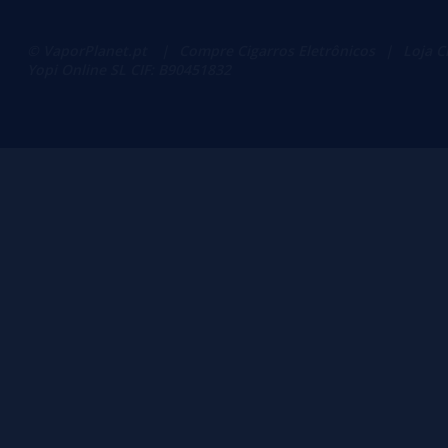
© VaporPlanet.pt
|
Compre Cigarros Eletrônicos
|
Loja C
Yopi Online SL CIF: B90451832