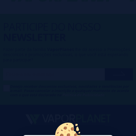
PARTICIPE DO NOSSO
NEWSLETTER
Fazer parte da família
VaporPlanet
lhe dá acesso a Promoções,
descontos e promoções exclusivas, o que você está esperando
para participar?
Desejo receber descontos exclusivos, novidades e tendências por
e-mail. Posso cancelar a inscrição a qualquer momento de acordo
com o que está declarado na
Política de Publicidade
.
VaporPlanet