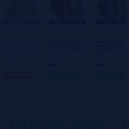
Escreva sua opinião sobre este produto
Ainda não há comentários, você quer ser o
primeiro a deixar um? Sua opinião é
importante para nós!
Aroma American Blend
Aroma Burley 10ml/100
Aroma Cavendish
10ml/100 (Longfill) V by
(Longfill) V by Black
10ml/100 (Longfill) V 
Black Note + VG FAST
Note + VG FAST 70ML
Black Note + VG FAST
70ML
70ML
9,90€
9,90€
9,90€
notificar-me
comprar
comprar
VAPORPLANET
V