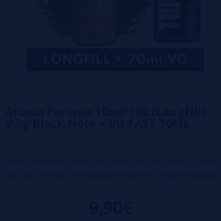
Aroma Perique 10ml/100 (Longfill)
V by Black Note + VG FAST 70ML
0/5
Tabaco americano intenso com aroma frutado intenso e toque
adocicado. Prensado e fermentado em barris de uísque de nogueira
americana, esse tabaco tem um toque da natureza selvagem
veja mais...
9,90€
americana.
Formato: 10ml (para ser recarregado em um frasco de 100ml)