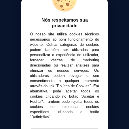
Sobre nós
Calculadora DIY Alquimia
Nós respeitamos sua
Contato
privacidade
O nosso site utiliza cookies técnicos
Suporte ao cliente
necessários ao bom funcionamento do
Envio e devoluções
website. Outras categorias de cookies
Formas de pagamento
podem também ser utilizadas para
personalizar a experiência do utilizador,
Contato
fornecer ofertas de marketing
direcionadas ou realizar análises para
otimizar os nossos serviços. Os
Segurança e privacidade
utilizadores podem revogar o seu
Termos e Condições de Uso
consentimento a qualquer momento
Política de privacidade
através do link "Política de Cookies". Em
alternativa, pode aceitar todos os
Política de cookies
cookies clicando no botão "Aceitar e
Fechar". Também pode rejeitar todos os
cookies ou selecionar cookies
específicos utilizando o botão
"Definições".