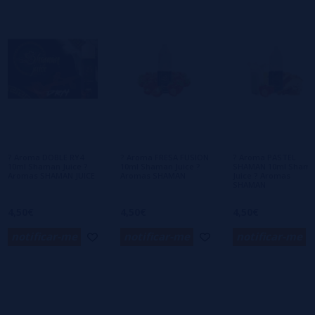
1 estrelas
0%
0/5
Seja o primeiro a deixar um comentário
Escreva sua opinião sobre este produto
Ainda não há comentários, você quer ser o
primeiro a deixar um? Sua opinião é
importante para nós!
? Aroma DOBLE RY4
? Aroma FRESA FUSION
? Aroma PASTEL
10ml Shaman Juice ?
10ml Shaman Juice ?
SHAMAN 10ml Sham
Aromas SHAMAN JUICE
Aromas SHAMAN
Juice ? Aromas
SHAMAN
4,50€
4,50€
4,50€
notificar-me
notificar-me
notificar-me