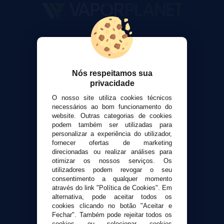
VaporPlanet
Sobre nós
Calculadora DIY Alquimia
Nós respeitamos sua
Contato
privacidade
O nosso site utiliza cookies técnicos
Suporte ao cliente
necessários ao bom funcionamento do
Envio e devoluções
website. Outras categorias de cookies
Formas de pagamento
podem também ser utilizadas para
personalizar a experiência do utilizador,
Contato
fornecer ofertas de marketing
direcionadas ou realizar análises para
otimizar os nossos serviços. Os
Segurança e privacidade
utilizadores podem revogar o seu
Termos e Condições de Uso
consentimento a qualquer momento
Política de privacidade
através do link "Política de Cookies". Em
alternativa, pode aceitar todos os
Política de cookies
cookies clicando no botão "Aceitar e
Fechar". Também pode rejeitar todos os
cookies ou selecionar cookies