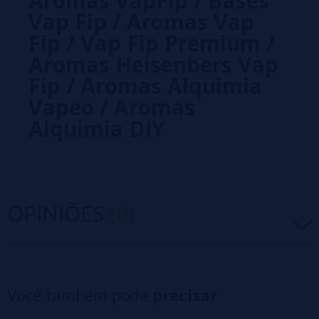
Aromas VapFip / Bases
Vap Fip / Aromas Vap
Fip / Vap Fip Premium /
Aromas Heisenbers Vap
Fip / Aromas Alquimia
Vapeo / Aromas
Alquimia DIY
OPINIÕES
(0)
5 estrelas
0%
4 estrelas
0%
Você também pode
precisar
3 estrelas
0%
2 estrelas
0%