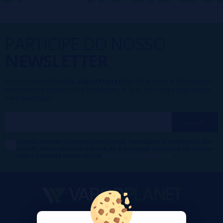
PARTICIPE DO NOSSO
NEWSLETTER
Fazer parte da família
VaporPlanet
lhe dá acesso a Promoções,
descontos e promoções exclusivas, o que você está esperando
para participar?
Desejo receber descontos exclusivos, novidades e tendências por
e-mail. Posso cancelar a inscrição a qualquer momento de acordo
com o que está declarado na
Política de Publicidade
.
VaporPlanet