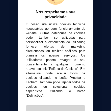
Sobre nós
Calculadora DIY Alquimia
Nós respeitamos sua
privacidade
Contato
O nosso site utiliza cookies técnicos
necessários ao bom funcionamento do
Suporte ao cliente
website. Outras categorias de cookies
Envio e devoluções
podem também ser utilizadas para
personalizar a experiência do utilizador,
Formas de pagamento
fornecer ofertas de marketing
Contato
direcionadas ou realizar análises para
otimizar os nossos serviços. Os
utilizadores podem revogar o seu
Segurança e privacidade
consentimento a qualquer momento
Termos e Condições de Uso
através do link "Política de Cookies". Em
Política de privacidade
alternativa, pode aceitar todos os
cookies clicando no botão "Aceitar e
Política de cookies
Fechar". Também pode rejeitar todos os
cookies ou selecionar cookies
específicos utilizando o botão
"Definições".