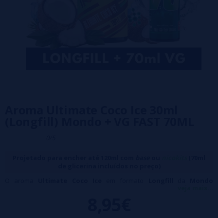
Aroma Ultimate Coco Ice 30ml
(Longfill) Mondo + VG FAST 70ML
0/5
Projetado para encher até 120ml com
base
ou
nicokits
(70ml
de glicerina incluídos no preço)
O aroma
Ultimate Coco Ice
em formato
Longfill
da
Mondo
veja mais...
transportará você para uma ilha paradisíaca, onde a brisa do mar e a
8,95€
sombra de uma palmeira criam o cenário perfeito para desfrutar da