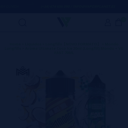
DÚVIDA
(+34) 674 656 090 / INFO@VAPORPLANET.ES
0
Home
>
Líquidos
>
Longfills【NOVO FORMATO】
>
Mondo
Longfills
>
Aroma Ultimate Coco Ice 30ml (Longfill) Mondo + VG
FAST 70ML