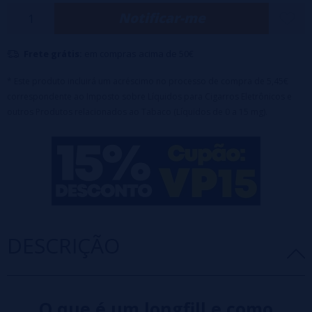
suavidade e cremosidade do coco com um toque gelado que
Notificar-me
revitaliza os sentidos.
Características:
Frete grátis:
em compras acima de 50€
✔
Frasco
de 120ml com 30ml de aroma
* Este produto incluirá um acréscimo no processo de compra de 5,45€
✔
Boné
com sistema de segurança para crianças
correspondente ao Imposto sobre Líquidos para Cigarros Eletrônicos e
outros Produtos relacionados ao Tabaco (Líquidos de 0 a 15 mg).
✔
Diluição recomendada
: 25%
✔
Pronto para saborear
em minutos: após 2 horas de repouso, seu
sabor atinge a intensidade máxima
Nota importante:
Este produto é um concentrado aromático e
requer diluição antes do uso.
DESCRIÇÃO
O que é um longfill e como