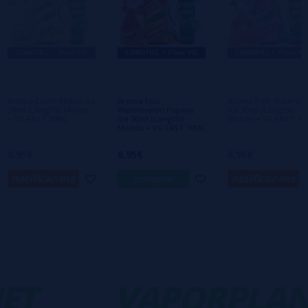
Escreva sua opinião sobre este produto
Ainda não há comentários, você quer ser o
primeiro a deixar um? Sua opinião é
importante para nós!
Aroma Crush Melon Ice
Aroma Epic
Aroma Pink Waterze
30ml (Longfill) Mondo
Watermelon Papaya
Ice 30ml (Longfill)
+ VG FAST 70ML
Ice 30ml (Longfill)
Mondo + VG FAST 70
Mondo + VG FAST 70ML
8,95€
8,95€
8,95€
notificar-me
comprar
notificar-me
ET
-
VAPORPLAN