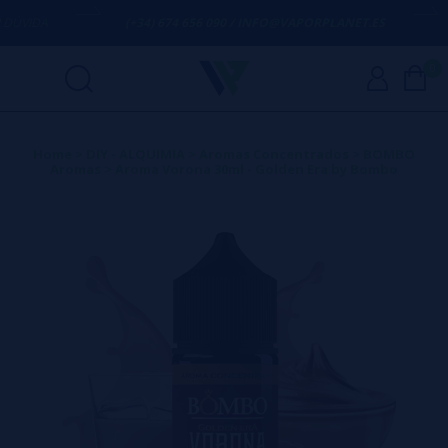
ÚVIDA
(+34) 674 656 090 / INFO@VAPORPLANET.ES
0
Home
>
DIY - ALQUIMIA
>
Aromas Concentrados
>
BOMBO
Aromas
>
Aroma Vorona 30ml - Golden Era by Bombo