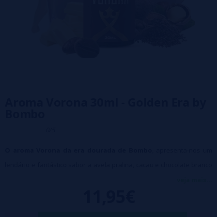
Aroma Vorona 30ml - Golden Era by
Bombo
0/5
O aroma Vorona da era dourada de Bombo
, apresenta-nos um
lendário e fantástico sabor a avelã pralina, cacau e chocolate branco
com um toque de café que, juntamente com um creme Baileys,
veja mais...
11,95€
completam esta receita requintada.