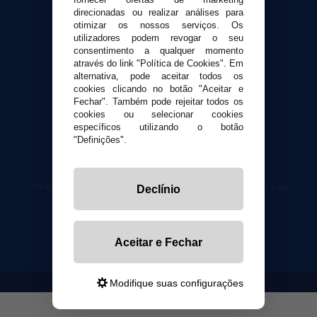
Contato
direcionadas ou realizar análises para
otimizar os nossos serviços. Os
utilizadores podem revogar o seu
Segurança e privacidade
consentimento a qualquer momento
Termos e Condições de Uso
através do link "Política de Cookies". Em
alternativa, pode aceitar todos os
Política de privacidade
cookies clicando no botão "Aceitar e
Política de cookies
Fechar". Também pode rejeitar todos os
cookies ou selecionar cookies
específicos utilizando o botão
"Definições".
© VaporPlanet.pt
|
Compre Cigarros Eletrônicos
|
Loja
Declínio
Cigarrillos Electronicos
Yopi Online SL CIF: B90451832
Aceitar e Fechar
Modifique suas configurações