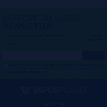
PARTICIPE DO NOSSO
NEWSLETTER
Fazer parte da família
VaporPlanet
lhe dá acesso a Promoções,
descontos e promoções exclusivas, o que você está esperando
para participar?
Desejo receber descontos exclusivos, novidades e tendências por
e-mail. Posso cancelar a inscrição a qualquer momento de acordo
com o que está declarado na
Política de Publicidade
.
VaporPlanet