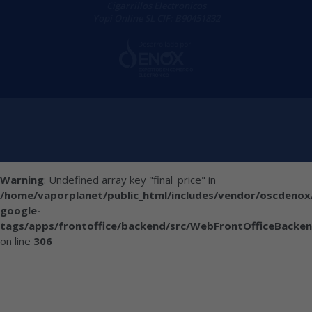
Cigarrillos Electronicos
Yopi Online SL CIF: B90451832
Warning
: Undefined array key "final_price" in
/home/vaporplanet/public_html/includes/vendor/oscdenox
google-
tags/apps/frontoffice/backend/src/WebFrontOfficeBacken
on line
306