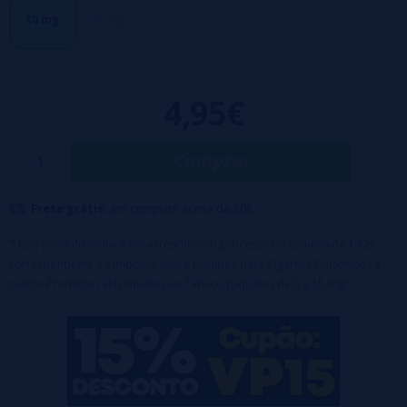
Características:
10 mg
20 mg
10ml garrafa PET líquido
boné resistente a crianças
Base: 50%VG / 50%PG
Sais de nicotina: 10 e 20 mg/ml
4,95€
Adaptado para um melhor sabor em vagens
Comprar
Frete grátis:
em compras acima de 50€
* Este produto incluirá um acréscimo no processo de compra de 1,82€
correspondente ao Imposto sobre Líquidos para Cigarros Eletrônicos e
outros Produtos relacionados ao Tabaco (Líquidos de 0 a 15 mg).