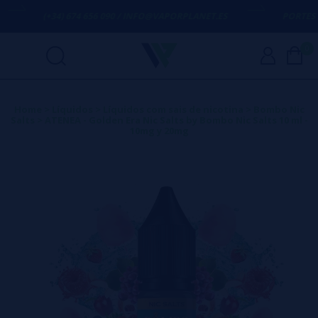
(+34) 674 656 090 / INFO@VAPORPLANET.ES
PORTES GRÁT
0
Home
>
Líquidos
>
Líquidos com sais de nicotina
>
Bombo Nic
Salts
>
ATENEA - Golden Era Nic Salts by Bombo Nic Salts 10 ml -
10mg y 20mg