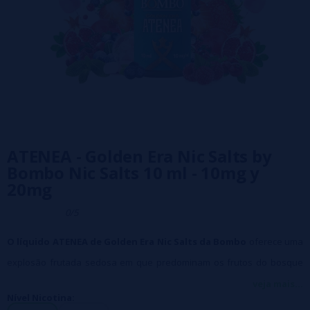
ATENEA - Golden Era Nic Salts by
Bombo Nic Salts 10 ml - 10mg y
20mg
0/5
O líquido ATENEA de Golden Era Nic Salts da Bombo
oferece uma
explosão frutada sedosa em que predominam os frutos do bosque
envoltos em algodão doce, com notas sutis de uvas, maçã vermelha,
veja mais...
Nível Nicotina:
menta natural e aromas celestiais secretos.