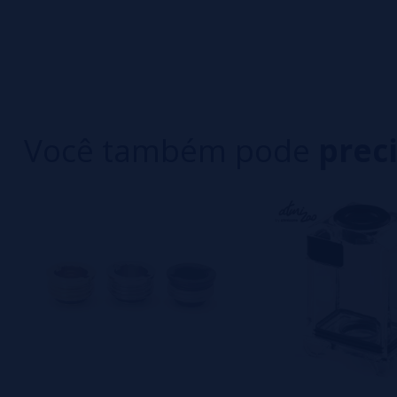
0/5
5 estrelas
Seja o primeiro a deixar um comentário
4 estrelas
3 estrelas
Escreva sua opinião sobre este produto
2 estrelas
1 estrelas
Você também pode
prec
Ainda não há comentários, você quer ser o prim
importante para nós!