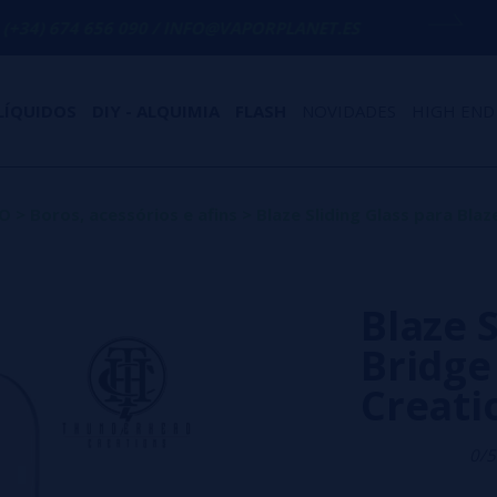
56 090 / INFO@VAPORPLANET.ES
PORTES 
LÍQUIDOS
DIY - ALQUIMIA
FLASH
NOVIDADES
HIGH END
RO
>
Boros, acessórios e afins
>
Blaze Sliding Glass para Bla
Blaze S
Bridge
Creati
0/5