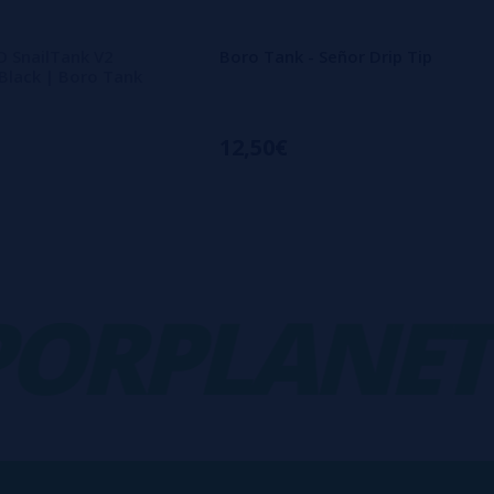
 SnailTank V2
Boro Tank - Señor Drip Tip
Black | Boro Tank
m
12,50€
RPLANET
-