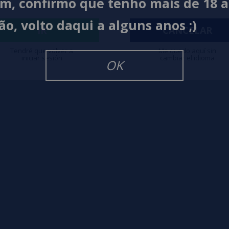
im, confirmo que tenho mais de 18 
ão, volto daqui a alguns anos ;)
igarrillos Electronicos
IR
CANCELAR
Tendré que volver a
Me quedo aquí sin
iniciar sesión
cambiar el idioma
OK