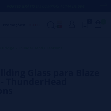
GRÁTIS
EM COMPRAS ACIMA DE
50€
AQUI 
0
0
Promoções!
OUTLET
ze Bridge - ThunderHead Creations
liding Glass para Blaze
 - ThunderHead
ons