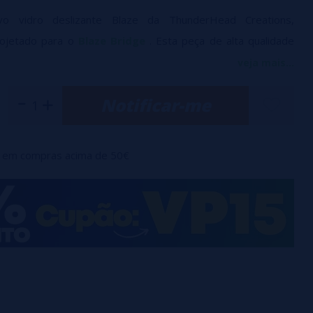
o vidro deslizante Blaze da ThunderHead Creations,
rojetado para o
Blaze Bridge
. Esta peça de alta qualidade
ar facilmente o seu dispositivo em caso de quebra ou
veja mais...
de materiais duráveis, o vidro deslizante Blaze garante
Notificar-me
ibilidade e rápida instalação. Dê ao seu Blaze Bridge o
onfiabilidade que ele merece com este vidro de reposição.
em compras acima de 50€