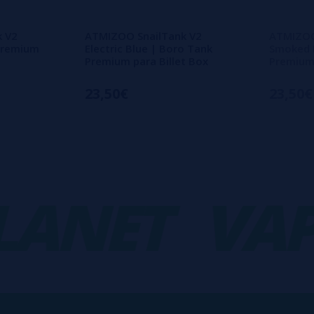
 V2
ATMIZOO SnailTank V2
ATMIZOO
 Premium
Electric Blue | Boro Tank
Smoked 
Premium para Billet Box
Premiu
23,50€
23,50€
NET
VAPO