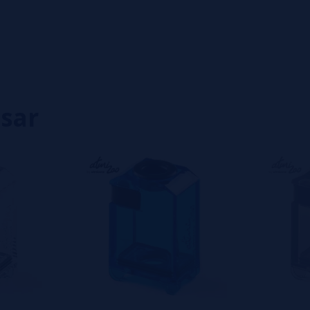
0%
0%
0%
0%
0%
isar
eiro a deixar um? Sua opinião é