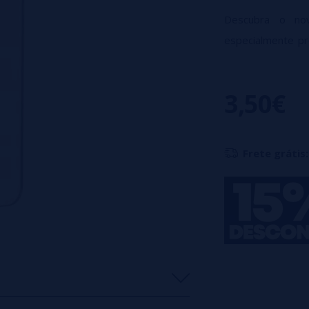
Descubra o nov
especialmente p
permite restaur
desgaste. Feito 
3,50€
perfeita compat
desempenho e a c
Frete grátis: