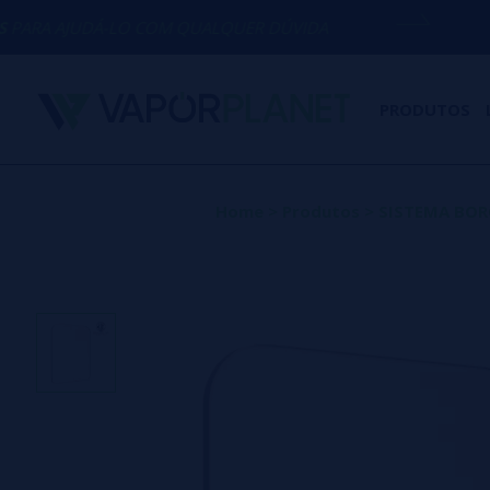
-LO COM QUALQUER DÚVIDA
(+34) 674 6
PRODUTOS
Home
>
Produtos
>
SISTEMA BO