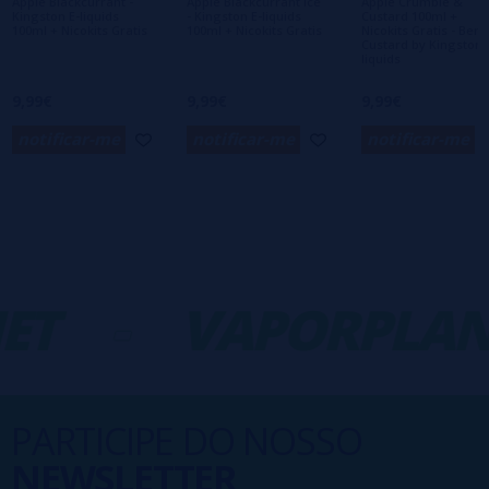
Apple Blackcurrant -
Apple Blackcurrant Ice
Apple Crumble &
Kingston E-liquids
- Kingston E-liquids
Custard 100ml +
100ml + Nicokits Gratis
100ml + Nicokits Gratis
Nicokits Gratis - Bert
Custard by Kingston 
liquids
9,99€
9,99€
9,99€
notificar-me
notificar-me
notificar-me
ET
-
VAPORPLAN
PARTICIPE DO NOSSO
NEWSLETTER