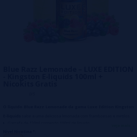
Blue Razz Lemonade – LUXE EDITION
- Kingston E-liquids 100ml +
Nicokits Gratis
0/5
O líquido Blue Razz Lemonade da gama Luxe Edition Kingston
E-liquids
sabe a uma deliciosa limonada com framboesas e mirtilos.
Garrafa de 120ml contendo 100ml de líquido
veja mais...
Tampa de segurança resistente às crianças
Nivel Nicotina *:
Base: 70%VG / 30%PG