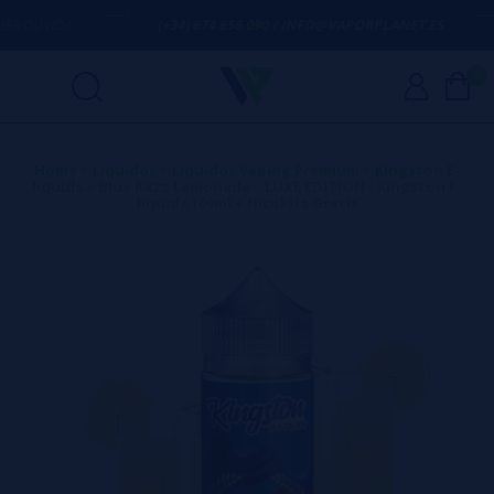
 DÚVIDA
(+34) 674 656 090 / INFO@VAPORPLANET.ES
0
Home
>
Líquidos
>
Líquidos Vaping Premium
>
Kingston E-
liquids
>
Blue Razz Lemonade – LUXE EDITION - Kingston E-
liquids 100ml + Nicokits Gratis