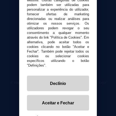
website. Outras categorias de cookies
Envio e devoluções
podem também ser utilizadas para
personalizar a experiência do utilizador,
Formas de pagamento
fornecer ofertas de marketing
Contato
direcionadas ou realizar análises para
otimizar os nossos serviços. Os
utilizadores podem revogar o seu
Segurança e privacidade
consentimento a qualquer momento
Termos e Condições de Uso
através do link "Política de Cookies". Em
alternativa, pode aceitar todos os
Política de privacidade
cookies clicando no botão "Aceitar e
Política de cookies
Fechar". Também pode rejeitar todos os
cookies ou selecionar cookies
específicos utilizando o botão
"Definições".
© VaporPlanet.pt
|
Compre Cigarros Eletrônicos
|
Loja
Declínio
Cigarrillos Electronicos
Yopi Online SL CIF: B90451832
Aceitar e Fechar