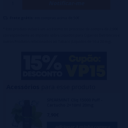
Notificar-me
Premiado antes mesmo de seu lançamento em 2024, o AVM Cliq
redefine os padrões do vaping. Com seu botão turbo para sabores
Frete grátis:
em compras acima de 50€
amplificados, recarga rápida, display LCD, bobina de malha de alto
desempenho e acabamento premium, ele combina inovação e
* Este produto incluirá um acréscimo no processo de compra de 2,90€
correspondente ao Imposto sobre Líquidos para Cigarros Eletrônicos e
conveniência.
outros Produtos relacionados ao Tabaco (Líquidos de 16 a 20 mg).
O Cliq não segue tendências: ele as cria.
Acessórios
para esse produto
SPEARMINT Cliq 15000 Puff -
Cartucho 2+10ml 20mg
7,90€
adicionar à minha compra