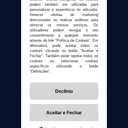
Envio e devoluções
podem também ser utilizadas para
personalizar a experiência do utilizador,
Formas de pagamento
fornecer ofertas de marketing
Contato
direcionadas ou realizar análises para
otimizar os nossos serviços. Os
utilizadores podem revogar o seu
Segurança e privacidade
consentimento a qualquer momento
Termos e Condições de Uso
através do link "Política de Cookies". Em
alternativa, pode aceitar todos os
Política de privacidade
cookies clicando no botão "Aceitar e
Política de cookies
Fechar". Também pode rejeitar todos os
cookies ou selecionar cookies
específicos utilizando o botão
"Definições".
© VaporPlanet.pt
|
Compre Cigarros Eletrônicos
|
Loja
Declínio
Cigarrillos Electronicos
Yopi Online SL CIF: B90451832
Aceitar e Fechar