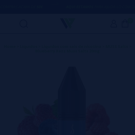
MPRAS ACIMA DE
50€
AQUI ESTAMOS
PARA AJUDÁ-LO COM QUA
0
Home
>
Líquidos
>
Líquidos com sais de nicotina
>
MUSS Salts
>
Blueberry Razz Muss Salts 20mg