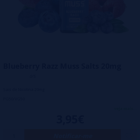
Blueberry Razz Muss Salts 20mg
0/5
Sais de Nicotina 20mg
PG50/VG50
Tamanho: 10ml
veja mais...
3,95€
Sabores da linha Marmol 700 Muss Vape
Notificar-me