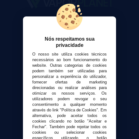
VaporPlanet
Sobre nós
Calculadora DIY Alquimia
Nós respeitamos sua
Contato
privacidade
O nosso site utiliza cookies técnicos
Suporte ao cliente
necessários ao bom funcionamento do
website. Outras categorias de cookies
Envio e devoluções
podem também ser utilizadas para
Formas de pagamento
personalizar a experiência do utilizador,
Contato
fornecer ofertas de marketing
direcionadas ou realizar análises para
otimizar os nossos serviços. Os
Segurança e privacidade
utilizadores podem revogar o seu
consentimento a qualquer momento
Termos e Condições de Uso
através do link "Política de Cookies". Em
Política de privacidade
alternativa, pode aceitar todos os
Política de cookies
cookies clicando no botão "Aceitar e
Fechar". Também pode rejeitar todos os
cookies ou selecionar cookies
específicos utilizando o botão