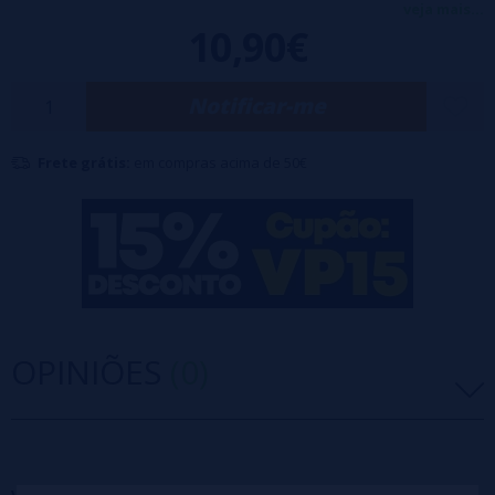
40G+2*26G.
veja mais...
10,90€
Liquidação fácil e simples.
Perfeito para seus atomizadores RDL.
Notificar-me
Frete grátis:
em compras acima de 50€
OPINIÕES
(0)
5 estrelas
0%
4 estrelas
0%