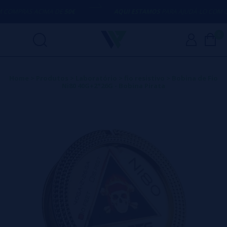
OMPRAS ACIMA DE
50€
AQUI ESTAMOS
PARA AJUDÁ-LO COM QU
0
Home
>
Produtos
>
Laboratório
>
fio resistivo
>
Bobina de Fio
Ni80 40G+2*26G - Bobina Pirata