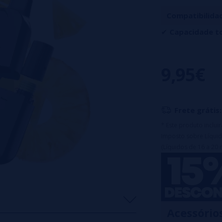
Compatibilida
✔
Capacidade to
✔
Compatibilida
✔
Nicotina: 20 
9,95€
(PREÇO POR UNI
Frete grátis:
* Este produto inclu
Imposto sobre Líquid
(Líquidos de 16 a 20 
Acessório