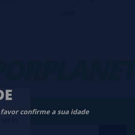
9,95€
RPLANET
-
DE
 favor confirme a sua idade
 serás