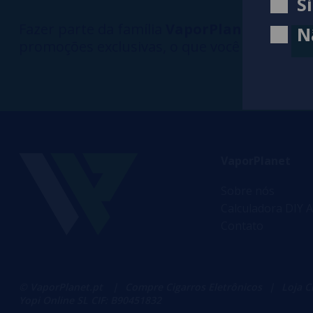
S
Fazer parte da família
VaporPlanet
lhe dá a
N
promoções exclusivas, o que você está esper
VaporPlanet
Sobre nós
Calculadora DIY A
Contato
© VaporPlanet.pt
|
Compre Cigarros Eletrônicos
|
Loja C
Yopi Online SL CIF: B90451832