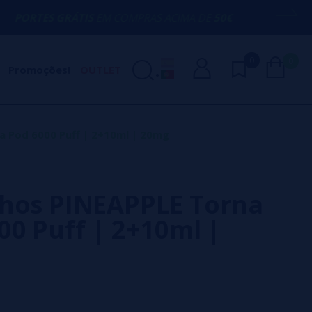
ÁTIS
EM COMPRAS ACIMA DE
50€
AQUI ES
0
0
Promoções!
OUTLET
a Pod 6000 Puff | 2+10ml | 20mg
hos PINEAPPLE Torna
00 Puff | 2+10ml |